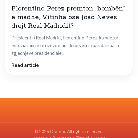
Florentino Perez premton “bombën”
e madhe, Vitinha ose Joao Neves
drejt Real Madridit?
Presidenti i Real Madrid, Florentino Perez, ka ndezur
entuziazmin e tifozëve madrilenë vetëm pak ditë para
zgjedhjeve presidenciale...
Read article
© 2026 OraInfo. All rights reserved.
Kosovo • Business • Travel • News