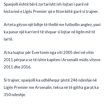
Spanjolli është bërë zyrtarisht ish-lojtari i parë në
historinë e Ligës Premier që e fiton këtë garë si trajner.
Arteta gëzon një lidhje të thellë me futbollin anglez, pasi
ka pasur një karrierë të shquar si lojtar në ligën më të
lartë.
Ai ka luajtur për Evertonin nga viti 2005 deri në vitin
2011 përpara se të ishte kapiten i Arsenalit midis viteve
2011 dhe 2016.
Si trajner, spanjolli ka udhëhequr plotë 246 ndeshje në
Ligën Premier me Arsenalin, teksa në të gjitha garat ka
350 ndeshje.