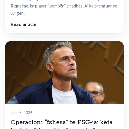
Riquelme, ka plasur “bombën” e radhës. Ai ka premtuar se
Jurgen...
Read article
June 5, 2026
Operacioni “fshesa” te PSG-ja: këta