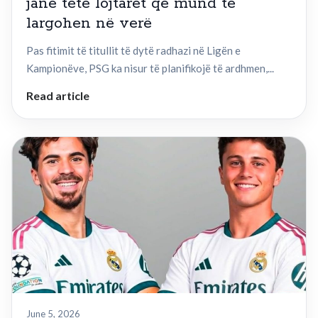
janë tetë lojtarët që mund të
largohen në verë
Pas fitimit të titullit të dytë radhazi në Ligën e
Kampionëve, PSG ka nisur të planifikojë të ardhmen,...
Read article
June 5, 2026