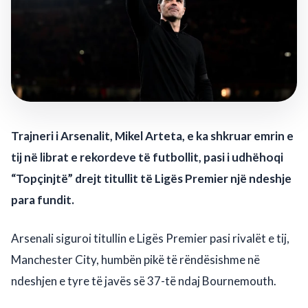
Trajneri i Arsenalit, Mikel Arteta, e ka shkruar emrin e
tij në librat e rekordeve të futbollit, pasi i udhëhoqi
“Topçinjtë” drejt titullit të Ligës Premier një ndeshje
para fundit.
Arsenali siguroi titullin e Ligës Premier pasi rivalët e tij,
Manchester City, humbën pikë të rëndësishme në
ndeshjen e tyre të javës së 37-të ndaj Bournemouth.