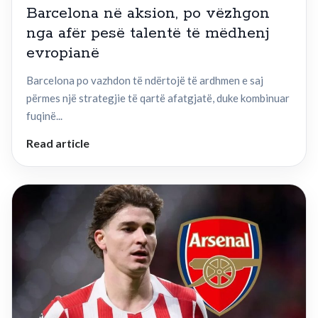
Barcelona në aksion, po vëzhgon
nga afër pesë talentë të mëdhenj
evropianë
Barcelona po vazhdon të ndërtojë të ardhmen e saj
përmes një strategjie të qartë afatgjatë, duke kombinuar
fuqinë...
Read article