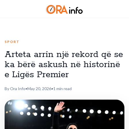
SPORT
Arteta arrin një rekord që se
ka bërë askush në historinë
e Ligës Premier
By Ora Info
•
May 20, 2026
•
1 min read