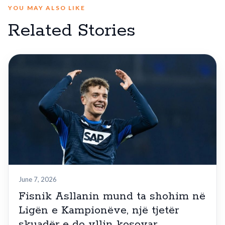
YOU MAY ALSO LIKE
Related Stories
June 7, 2026
Fisnik Asllanin mund ta shohim në
Ligën e Kampionëve, një tjetër
skuadër e do yllin kosovar