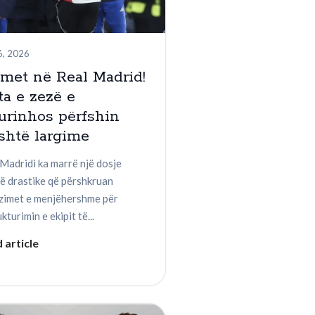
6, 2026
met në Real Madrid!
ta e zezë e
urinhos përfshin
shtë largime
Madridi ka marrë një dosje
ë drastike që përshkruan
zimet e menjëhershme për
ukturimin e ekipit të...
 article