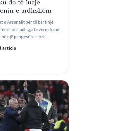
ku do të luajë
zonin e ardhshëm
t e Arsenalit për të bërë një
sferim të madh gjatë verës kanë
 në një pengesë serioze....
 article