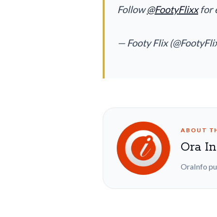
Follow
@FootyFlixx
for 
— Footy Flix (@FootyFli
ABOUT T
Ora In
OraInfo pu