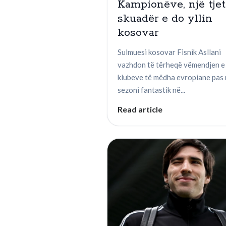
Kampionëve, një tjet
skuadër e do yllin
kosovar
Sulmuesi kosovar Fisnik Asllani
vazhdon të tërheqë vëmendjen e
klubeve të mëdha evropiane pas 
sezoni fantastik në...
Read article