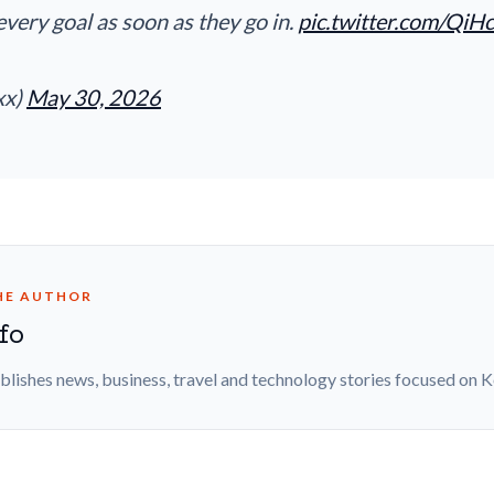
every goal as soon as they go in.
pic.twitter.com/Q
xx)
May 30, 2026
HE AUTHOR
fo
blishes news, business, travel and technology stories focused on 