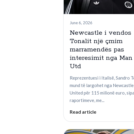
June 6, 2026
Newcastle i vendos
Tonalit një çmim
marramendës pas
interesimit nga Man
Utd
Reprezentuesi i Italisë, Sandro T
mund të largohet nga Newcastle
United për 115 milionë euro, sip
raportimeve, me...
Read article