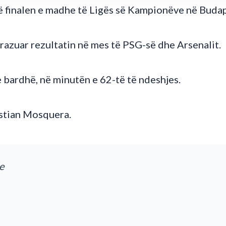
në finalen e madhe të Ligës së Kampionëve në Budap
zuar rezultatin në mes të PSG-së dhe Arsenalit.
 bardhë, në minutën e 62-të të ndeshjes.
istian Mosquera.
e