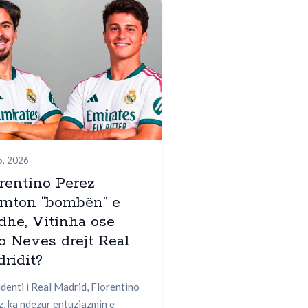
5, 2026
rentino Perez
emton “bombën” e
he, Vitinha ose
o Neves drejt Real
ridit?
denti i Real Madrid, Florentino
, ka ndezur entuziazmin e