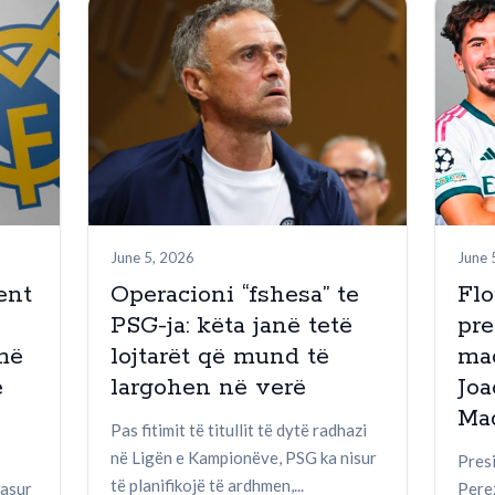
June 5, 2026
June 
ent
Operacioni “fshesa” te
Flo
PSG-ja: këta janë tetë
pr
më
lojtarët që mund të
mad
ë
largohen në verë
Joa
Mad
Pas fitimit të titullit të dytë radhazi
në Ligën e Kampionëve, PSG ka nisur
Presi
të planifikojë të ardhmen,...
lasur
Perez