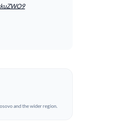
iHckuZWO9
Kosovo and the wider region.