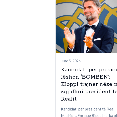
June 5, 2026
Kandidati për presid
lëshon ‘BOMBËN’:
Kloppi trajner nëse 
zgjidhni president t
Realit
Kandidati për president të Real
Madridit, Enrique Riquelme, ka p