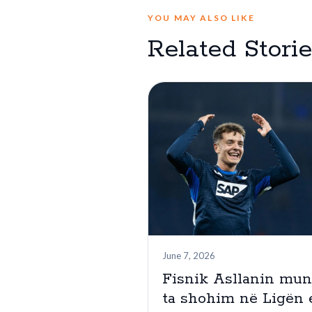
YOU MAY ALSO LIKE
Related Stori
June 7, 2026
Fisnik Asllanin mu
ta shohim në Ligën 