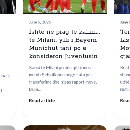
June 6, 2026
June 
Ishte në prag të kalimit
Tër
te Milani, ylli i Bayern
Lis
Munichut tani po e
Mo
konsideron Juventusin
gja
Kaosi te Milani po bën që të mos
Real 
mund të zhvillohen negociata për
shum
onali,
transferime dhe, sipas raportimeve,
udhë
klubi...
ristr
as
Read article
Read