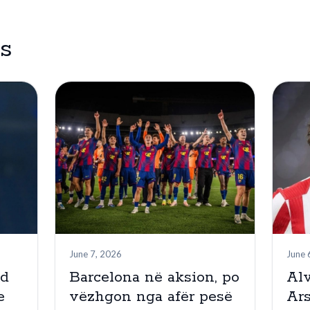
es
June 7, 2026
June 
nd
Barcelona në aksion, po
Alv
e
vëzhgon nga afër pesë
Ar