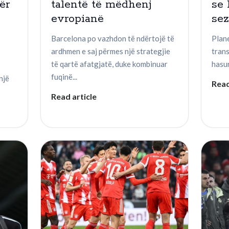
ër
talentë të mëdhenj
se 
evropianë
se
Barcelona po vazhdon të ndërtojë të
Plane
ardhmen e saj përmes një strategjie
tran
të qartë afatgjatë, duke kombinuar
hasur
fuqinë...
një
Read
Read article