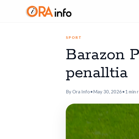
SPORT
Barazon P
penalltia
By Ora Info
•
May 30, 2026
•
1 min 