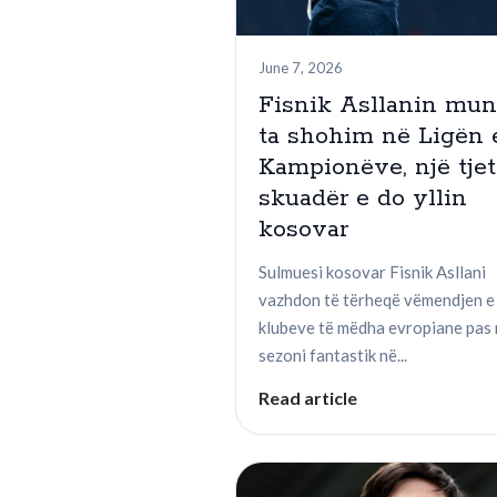
June 7, 2026
Fisnik Asllanin mu
ta shohim në Ligën 
Kampionëve, një tjet
skuadër e do yllin
kosovar
Sulmuesi kosovar Fisnik Asllani
vazhdon të tërheqë vëmendjen e
klubeve të mëdha evropiane pas 
sezoni fantastik në...
Read article