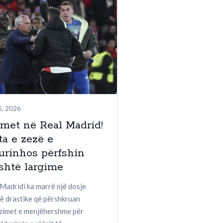
6, 2026
met në Real Madrid!
ta e zezë e
urinhos përfshin
shtë largime
Madridi ka marrë një dosje
ë drastike që përshkruan
zimet e menjëhershme për