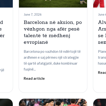
June 7, 2026
June 
nd
Barcelona në aksion, po
Alv
e
vëzhgon nga afër pesë
Ar
ër
talentë të mëdhenj
se 
evropianë
se
Barcelona po vazhdon të ndërtojë të
Plane
ardhmen e saj përmes një strategjie
tran
të qartë afatgjatë, duke kombinuar
hasur
fuqinë...
një
Read
Read article