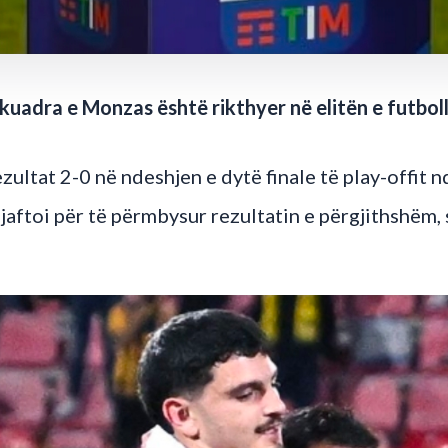
skuadra e Monzas është rikthyer në elitën e futbolli
ltat 2-0 në ndeshjen e dytë finale të play-offit n
jaftoi për të përmbysur rezultatin e përgjithshëm,