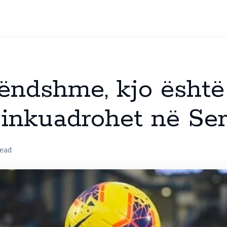
këndshme, kjo është
ë inkuadrohet në Se
read