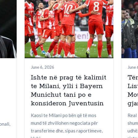
June 6, 2026
June 
Ishte në prag të kalimit
Tër
te Milani, ylli i Bayern
Lis
Munichut tani po e
Mo
konsideron Juventusin
gja
Kaosi te Milani po bën që të mos
Real 
mund të zhvillohen negociata për
shum
onali,
transferime dhe, sipas raportimeve,
udhë