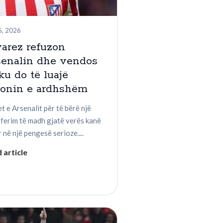
6, 2026
arez refuzon
senalin dhe vendos
ku do të luajë
zonin e ardhshëm
t e Arsenalit për të bërë një
sferim të madh gjatë verës kanë
 në një pengesë serioze....
 article