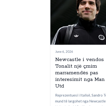
June 6, 2026
Newcastle i vendos
Tonalit një çmim
marramendës pas
interesimit nga Man
Utd
Reprezentuesi i Italisë, Sandro T
mund të largohet nga Newcastle