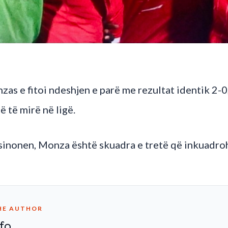
as e fitoi ndeshjen e parë me rezultat identik 2-0,
ë të mirë në ligë.
inonen, Monza është skuadra e tretë që inkuadroh
HE AUTHOR
fo