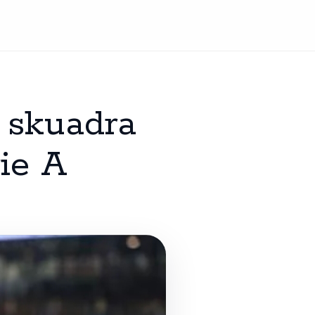
 skuadra
rie A