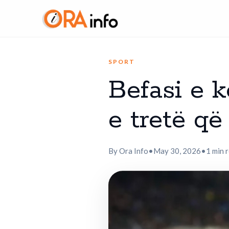
SPORT
Befasi e 
e tretë q
By Ora Info
•
May 30, 2026
•
1 min 