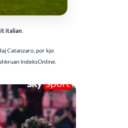
t italian
.
daj Catanzaro, por kjo
 shkruan IndeksOnline.