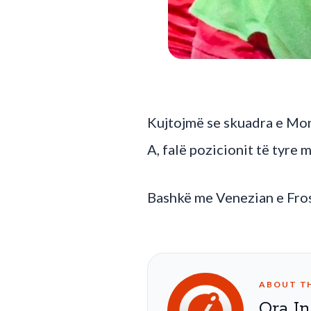
Kujtojmë se skuadra e Monz
A, falë pozicionit të tyre m
Bashkë me Venezian e Fros
ABOUT T
Ora In