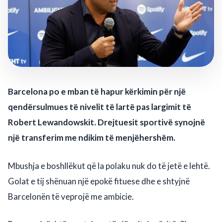
Barcelona po e mban të hapur kërkimin për një
qendërsulmues të nivelit të lartë pas largimit të
Robert Lewandowskit. Drejtuesit sportivë synojnë
një transferim me ndikim të menjëhershëm.
Mbushja e boshllëkut që la polaku nuk do të jetë e lehtë.
Golat e tij shënuan një epokë fituese dhe e shtyjnë
Barcelonën të veprojë me ambicie.