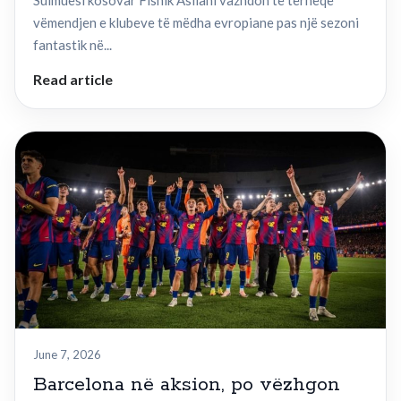
Sulmuesi kosovar Fisnik Asllani vazhdon të tërheqë
vëmendjen e klubeve të mëdha evropiane pas një sezoni
fantastik në...
Read article
June 7, 2026
Barcelona në aksion, po vëzhgon