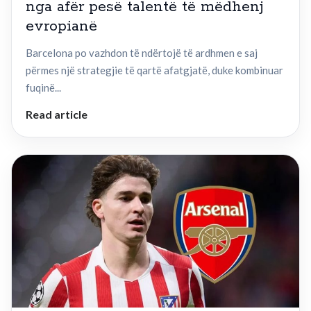
nga afër pesë talentë të mëdhenj
evropianë
Barcelona po vazhdon të ndërtojë të ardhmen e saj
përmes një strategjie të qartë afatgjatë, duke kombinuar
fuqinë...
Read article