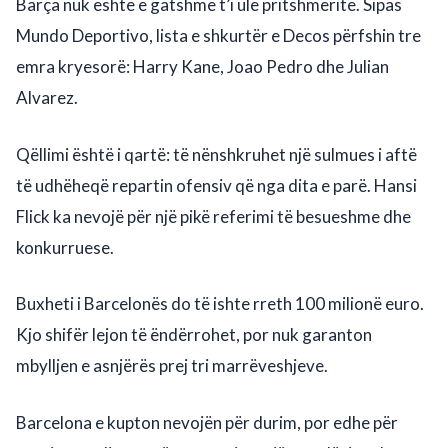
Barça nuk është e gatshme t’i ulë pritshmëritë. Sipas
Mundo Deportivo, lista e shkurtër e Decos përfshin tre
emra kryesorë: Harry Kane, Joao Pedro dhe Julian
Alvarez.
Qëllimi është i qartë: të nënshkruhet një sulmues i aftë
të udhëheqë repartin ofensiv që nga dita e parë. Hansi
Flick ka nevojë për një pikë referimi të besueshme dhe
konkurruese.
Buxheti i Barcelonës do të ishte rreth 100 milionë euro.
Kjo shifër lejon të ëndërrohet, por nuk garanton
mbylljen e asnjërës prej tri marrëveshjeve.
Barcelona e kupton nevojën për durim, por edhe për