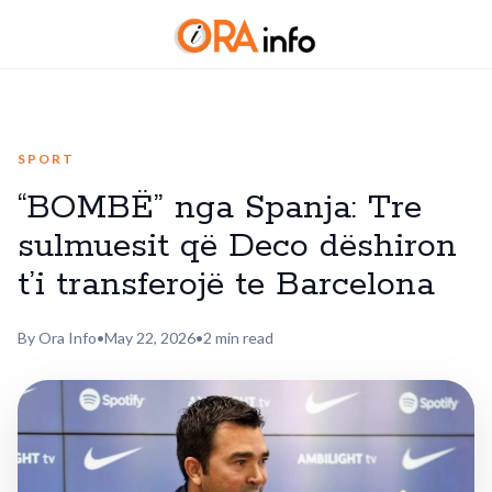
SPORT
“BOMBË” nga Spanja: Tre
sulmuesit që Deco dëshiron
t’i transferojë te Barcelona
By Ora Info
•
May 22, 2026
•
2 min read