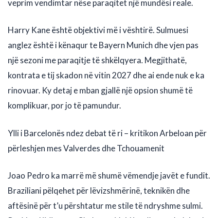
veprim vendimtar nëse paraqitet një mundësi reale.
Harry Kane është objektivi më i vështirë. Sulmuesi
anglez është i kënaqur te Bayern Munich dhe vjen pas
një sezoni me paraqitje të shkëlqyera. Megjithatë,
kontrata e tij skadon në vitin 2027 dhe ai ende nuk e ka
rinovuar. Ky detaj e mban gjallë një opsion shumë të
komplikuar, por jo të pamundur.
Ylli i Barcelonës ndez debat të ri – kritikon Arbeloan për
përleshjen mes Valverdes dhe Tchouamenit
Joao Pedro ka marrë më shumë vëmendje javët e fundit.
Braziliani pëlqehet për lëvizshmërinë, teknikën dhe
aftësinë për t’u përshtatur me stile të ndryshme sulmi.