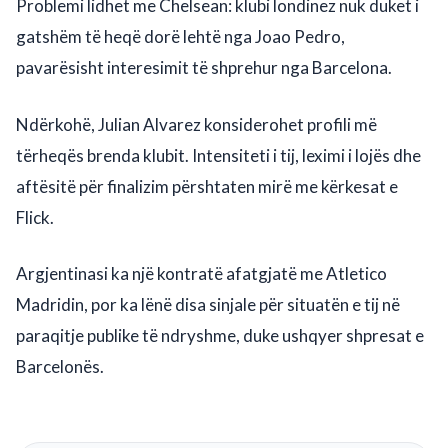
Problemi lidhet me Chelsean: klubi londinez nuk duket i
gatshëm të heqë dorë lehtë nga Joao Pedro,
pavarësisht interesimit të shprehur nga Barcelona.
Ndërkohë, Julian Alvarez konsiderohet profili më
tërheqës brenda klubit. Intensiteti i tij, leximi i lojës dhe
aftësitë për finalizim përshtaten mirë me kërkesat e
Flick.
Argjentinasi ka një kontratë afatgjatë me Atletico
Madridin, por ka lënë disa sinjale për situatën e tij në
paraqitje publike të ndryshme, duke ushqyer shpresat e
Barcelonës.