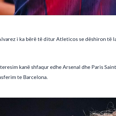
lvarez i ka bërë të ditur Atleticos se dëshiron të 
teresim kanë shfaqur edhe Arsenal dhe Paris Saint
nsferim te Barcelona.