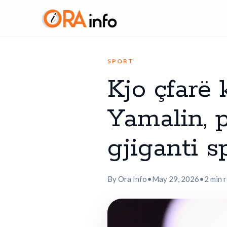
SPORT
Kjo çfarë
Yamalin, p
gjiganti s
By Ora Info
•
May 29, 2026
•
2 min 