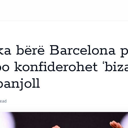
 ka bërë Barcelona 
o konfiderohet ‘biz
panjoll
read