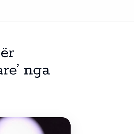
për
are’ nga