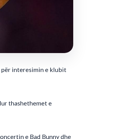
 për interesimin e klubit
allur thashethemet e
 koncertin e Bad Bunny dhe