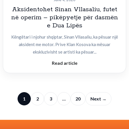
Aksidentohet Sinan Vllasaliu, futet
në operim – pikëpyetje për dasmën
e Dua Lipës
Këngëtari i njohur shqiptar, Sinan Vllasaliu, ka pësuar një
aksident me motor. Prive Klan Kosova ka mësuar
ekskluzivisht se artisti ka pësuar...
Read article
1
2
3
…
20
Next →