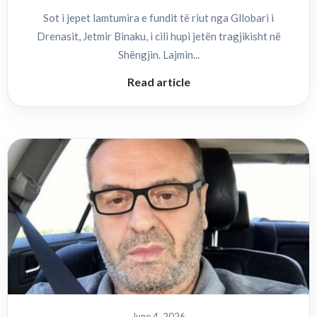
Sot i jepet lamtumira e fundit të riut nga Gllobari i
Drenasit, Jetmir Binaku, i cili hupi jetën tragjikisht në
Shëngjin. Lajmin...
Read article
June 4, 2026