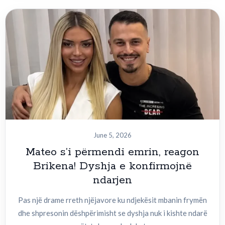
June 5, 2026
Mateo s’i përmendi emrin, reagon
Brikena! Dyshja e konfirmojnë
ndarjen
Pas një drame rreth njëjavore ku ndjekësit mbanin frymën
dhe shpresonin dëshpërimisht se dyshja nuk i kishte ndarë