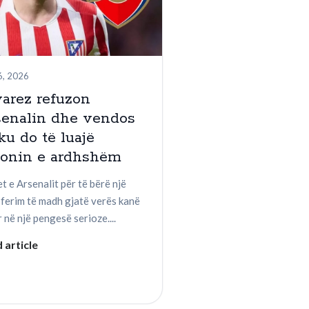
6, 2026
arez refuzon
senalin dhe vendos
ku do të luajë
zonin e ardhshëm
t e Arsenalit për të bërë një
sferim të madh gjatë verës kanë
 në një pengesë serioze....
 article