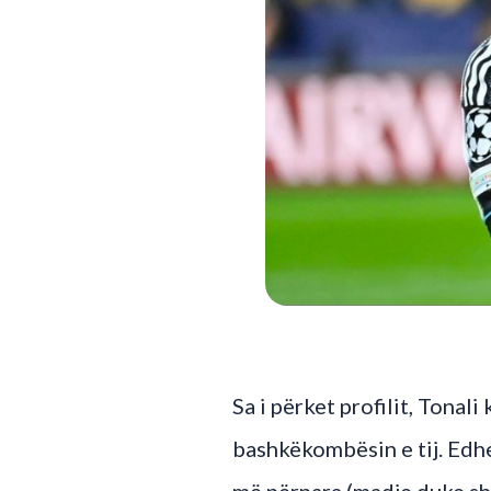
Sa i përket profilit, Ton
bashkëkombësin e tij. Edhe
më përpara (madje duke shë