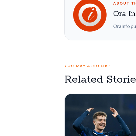
ABOUT T
Ora In
OraInfo pu
YOU MAY ALSO LIKE
Related Stori