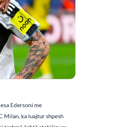
 sesa Edersoni me
C Milan, ka luajtur shpesh
ai tashmë është stabilizuar