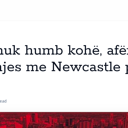
uk humb kohë, afë
jes me Newcastle p
read