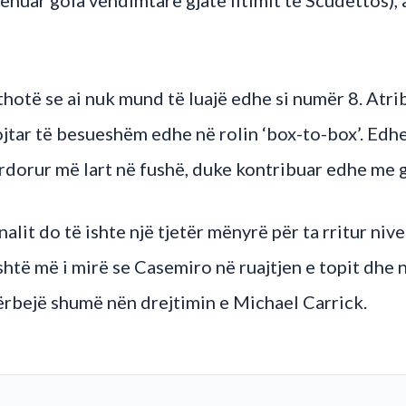
thotë se ai nuk mund të luajë edhe si numër 8. Atribut
lojtar të besueshëm edhe në rolin ‘box-to-box’. Edh
rdorur më lart në fushë, duke kontribuar edhe me g
nalit do të ishte një tjetër mënyrë për ta rritur niv
shtë më i mirë se Casemiro në ruajtjen e topit dhe 
hërbejë shumë nën drejtimin e Michael Carrick.