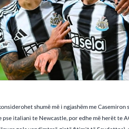
ali konsiderohet shumë më i ngjashëm me Casemiron
 pse italiani te Newcastle, por edhe më herët te A
nuar gola vendimtarë gjatë fitimit të Scudettos), 