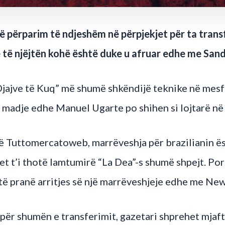
 përparim të ndjeshëm në përpjekjet për ta trans
ë të njëjtën kohë është duke u afruar edhe me San
“Djajve të Kuq” më shumë shkëndijë teknike në mes
adje edhe Manuel Ugarte po shihen si lojtarë në 
të Tuttomercatoweb, marrëveshja për brazilianin ë
tet t’i thotë lamtumirë “La Dea”-s shumë shpejt. P
të pranë arritjes së një marrëveshjeje edhe me New
për shumën e transferimit, gazetari shprehet mjaft i