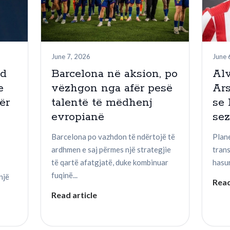
June 7, 2026
June 
nd
Barcelona në aksion, po
Alv
e
vëzhgon nga afër pesë
Ar
ër
talentë të mëdhenj
se 
evropianë
se
Barcelona po vazhdon të ndërtojë të
Plane
ardhmen e saj përmes një strategjie
tran
të qartë afatgjatë, duke kombinuar
hasur
fuqinë...
një
Read
Read article