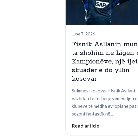
June 7, 2026
Fisnik Asllanin mu
ta shohim në Ligën 
Kampionëve, një tjet
skuadër e do yllin
kosovar
Sulmuesi kosovar Fisnik Asllani
vazhdon të tërheqë vëmendjen e
klubeve të mëdha evropiane pas 
sezoni fantastik në...
Read article