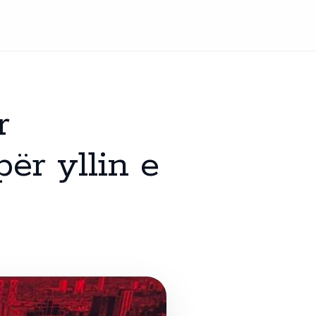
r
ër yllin e