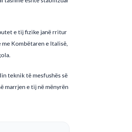
et e tij fizike janë rritur
e me Kombëtaren e Italisë,
ola.
elin teknik të mesfushës së
në marrjen e tij në mënyrën