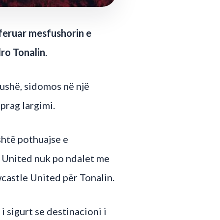
feruar mesfushorin e
dro Tonalin
.
fushë, sidomos në një
prag largimi.
shtë pothuajse e
or United nuk po ndalet me
castle United për Tonalin.
 sigurt se destinacioni i