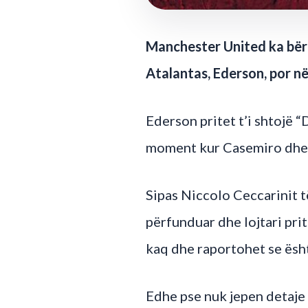
Manchester United ka bërë
Atalantas, Ederson, por n
Ederson pritet t’i shtojë 
moment kur Casemiro dhe m
Sipas Niccolo Ceccarinit 
përfunduar dhe lojtari pri
kaq dhe raportohet se ësh
Edhe pse nuk jepen detaje 