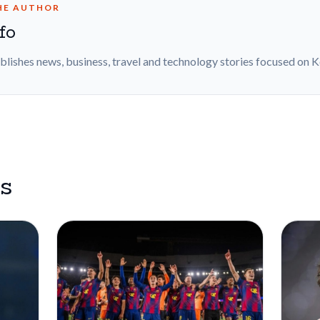
HE AUTHOR
fo
blishes news, business, travel and technology stories focused on 
es