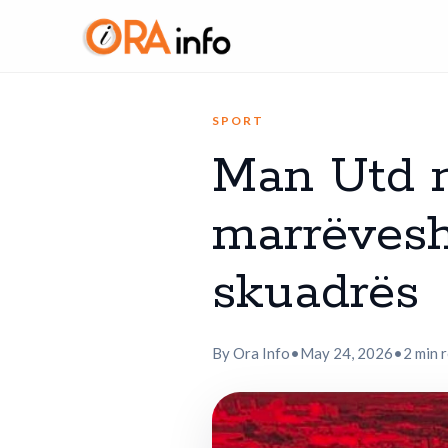
SPORT
Man Utd n
marrëvesh
skuadrës
By Ora Info
•
May 24, 2026
•
2 min 