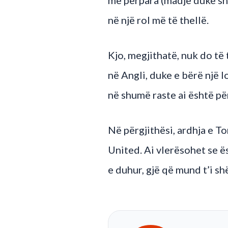
në një rol më të thellë.
Kjo, megjithatë, nuk do të 
në Angli, duke e bërë një 
në shumë raste ai është pë
Në përgjithësi, ardhja e To
United. Ai vlerësohet se ë
e duhur, gjë që mund t’i s