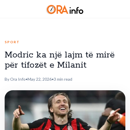
SPORT
Modric ka një lajm të mirë
për tifozët e Milanit
By Ora Info
•
May 22, 2026
•
3 min read