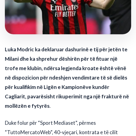
Luka Modric ka deklaruar dashurinë e tij për jetën te
Milani dhe ka shprehur dëshirën për të fituar një
trofe me klubin, ndërsa legjenda kroate është vënë
në dispozicion për ndeshjen vendimtare të së dielës
për kualifikim në Ligën e Kampionëve kundër
Cagliarit, pavarësisht rikuperimit nga një frakturë në
mollëzën e fytyrës
.
Duke folur për “Sport Mediaset”, përmes
“TuttoMercatoWeb”, 40-vjeçari, kontrata e të cilit