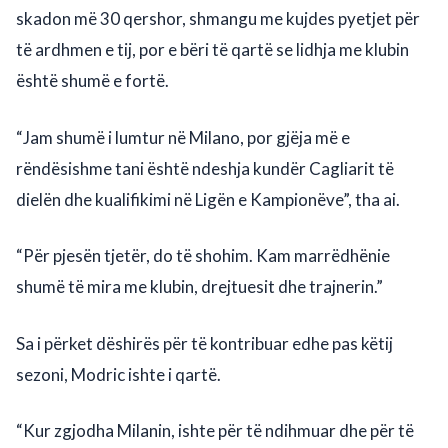
skadon më 30 qershor, shmangu me kujdes pyetjet për
të ardhmen e tij, por e bëri të qartë se lidhja me klubin
është shumë e fortë.
“Jam shumë i lumtur në Milano, por gjëja më e
rëndësishme tani është ndeshja kundër Cagliarit të
dielën dhe kualifikimi në Ligën e Kampionëve”, tha ai.
“Për pjesën tjetër, do të shohim. Kam marrëdhënie
shumë të mira me klubin, drejtuesit dhe trajnerin.”
Sa i përket dëshirës për të kontribuar edhe pas këtij
sezoni, Modric ishte i qartë.
“Kur zgjodha Milanin, ishte për të ndihmuar dhe për të