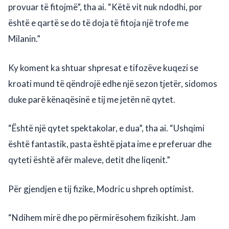
provuar të fitojmë”, tha ai. “Këtë vit nuk ndodhi, por
është e qartë se do të doja të fitoja një trofe me
Milanin.”
Ky koment ka shtuar shpresat e tifozëve kuqezi se
kroati mund të qëndrojë edhe një sezon tjetër, sidomos
duke parë kënaqësinë e tij me jetën në qytet.
“Është një qytet spektakolar, e dua”, tha ai. “Ushqimi
është fantastik, pasta është pjata ime e preferuar dhe
qyteti është afër maleve, detit dhe liqenit.”
Për gjendjen e tij fizike, Modric u shpreh optimist.
“Ndihem mirë dhe po përmirësohem fizikisht. Jam