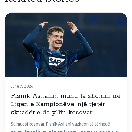
June 7, 2026
Fisnik Asllanin mund ta shohim në
Ligën e Kampionëve, një tjetër
skuadër e do yllin kosovar
Sulmuesi kosovar Fisnik Asllani vazhdon të tërheqë
vëmendjen e klubeve të mëdha evropiane pas një sezoni