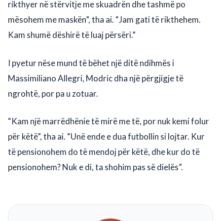
rikthyer në stërvitje me skuadrën dhe tashmë po
mësohem me maskën”, tha ai. “Jam gati të rikthehem.
Kam shumë dëshirë të luaj përsëri.”
I pyetur nëse mund të bëhet një ditë ndihmës i
Massimiliano Allegri, Modric dha një përgjigje të
ngrohtë, por pa u zotuar.
“Kam një marrëdhënie të mirë me të, por nuk kemi folur
për këtë”, tha ai. “Unë ende e dua futbollin si lojtar. Kur
të pensionohem do të mendoj për këtë, dhe kur do të
pensionohem? Nuk e di, ta shohim pas së dielës”.