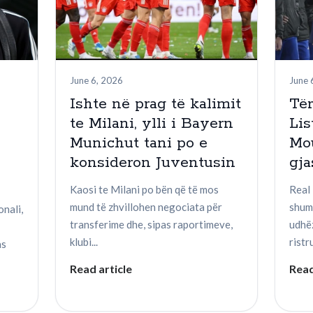
June 6, 2026
June 
Ishte në prag të kalimit
Tër
te Milani, ylli i Bayern
Lis
Munichut tani po e
Mo
konsideron Juventusin
gja
Kaosi te Milani po bën që të mos
Real 
mund të zhvillohen negociata për
shum
onali,
transferime dhe, sipas raportimeve,
udhë
klubi...
ristr
as
Read article
Read