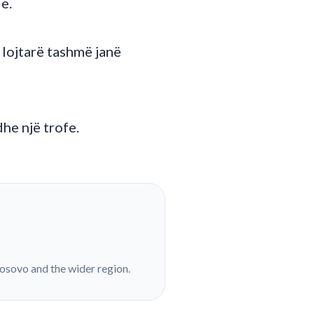
e.
 lojtarë tashmë janë
dhe një trofe.
Kosovo and the wider region.