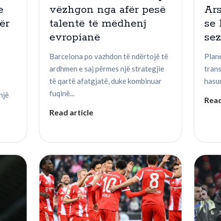
e
vëzhgon nga afër pesë
Ar
ër
talentë të mëdhenj
se 
evropianë
se
Barcelona po vazhdon të ndërtojë të
Plane
ardhmen e saj përmes një strategjie
tran
të qartë afatgjatë, duke kombinuar
hasur
fuqinë...
një
Read
Read article