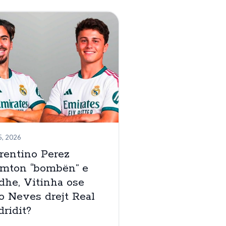
5, 2026
rentino Perez
emton “bombën” e
he, Vitinha ose
o Neves drejt Real
ridit?