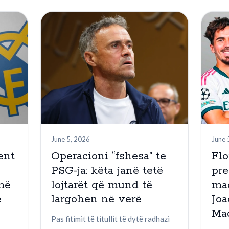
June 5, 2026
June 
ent
Operacioni “fshesa” te
Flo
PSG-ja: këta janë tetë
pr
më
lojtarët që mund të
mad
ë
largohen në verë
Joa
Mad
Pas fitimit të titullit të dytë radhazi