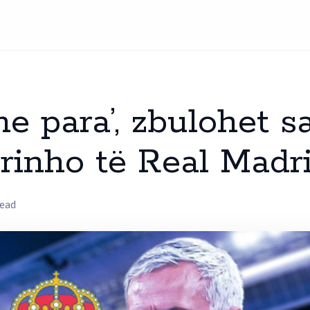
e para’, zbulohet s
urinho të Real Madr
read