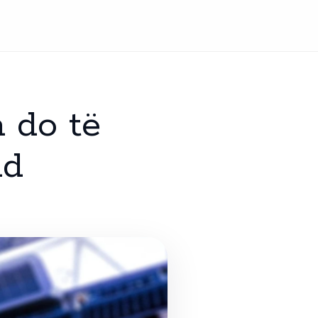
a do të
id