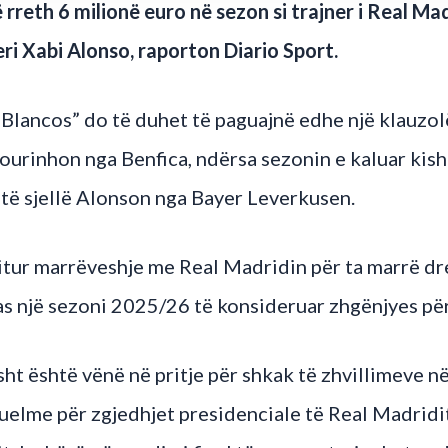
 rreth 6 milionë euro në sezon si trajner i Real Ma
eri Xabi Alonso, raporton Diario Sport.
s Blancos” do të duhet të paguajnë edhe një klauzolë
ourinhon nga Benfica, ndërsa sezonin e kaluar kish
 të sjellë Alonson nga Bayer Leverkusen.
itur marrëveshje me Real Madridin për ta marrë dr
s një sezoni 2025/26 të konsideruar zhgënjyes për 
sht është vënë në pritje për shkak të zhvillimeve në
elme për zgjedhjet presidenciale të Real Madridit,