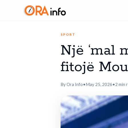
SPORT
Një ‘mal m
fitojë Mo
By Ora Info
•
May 25, 2026
•
2 min 