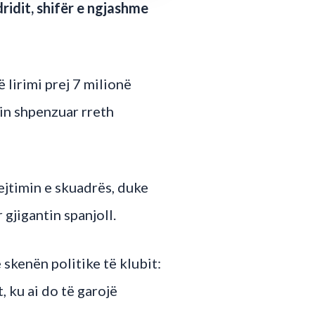
dridit, shifër e ngjashme
 lirimi prej 7 milionë
in shpenzuar rreth
ejtimin e skuadrës, duke
gjigantin spanjoll.
 skenën politike të klubit:
 ku ai do të garojë