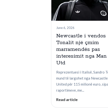
June 6, 2026
Newcastle i vendos
Tonalit një çmim
marramendës pas
interesimit nga Man
Utd
Reprezentuesi i Italisë, Sandro T
mund të largohet nga Newcastle
United për 115 milionë euro, sip
raportimeve, me...
Read article