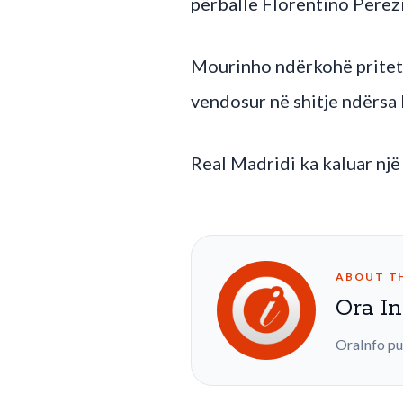
përballë Florentino Perezi
Mourinho ndërkohë pritet t
vendosur në shitje ndërsa
Real Madridi ka kaluar një 
ABOUT T
Ora In
OraInfo pu