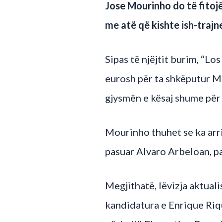
Jose Mourinho do të fitojë
me atë që kishte ish-trajn
Sipas të njëjtit burim, “Lo
eurosh për ta shkëputur M
gjysmën e kësaj shume për
Mourinho thuhet se ka arr
pasuar Alvaro Arbeloan, pa
Megjithatë, lëvizja aktuali
kandidatura e Enrique Riqu