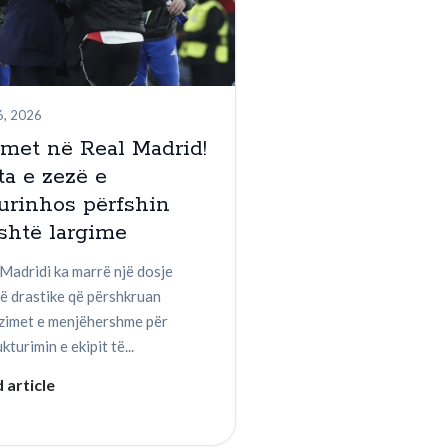
6, 2026
met në Real Madrid!
ta e zezë e
urinhos përfshin
shtë largime
Madridi ka marrë një dosje
ë drastike që përshkruan
zimet e menjëhershme për
ukturimin e ekipit të...
 article