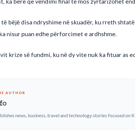
t, ka bërë që vendimi final të mos zyrtarizohet end
ë bëjë disa ndryshime në skuadër, ku rreth shtatë
 ka nisur puan edhe përforcimet e ardhshme.
vit krize së fundmi, ku në dy vite nuk ka fituar as e
HE AUTHOR
fo
blishes news, business, travel and technology stories focused on 