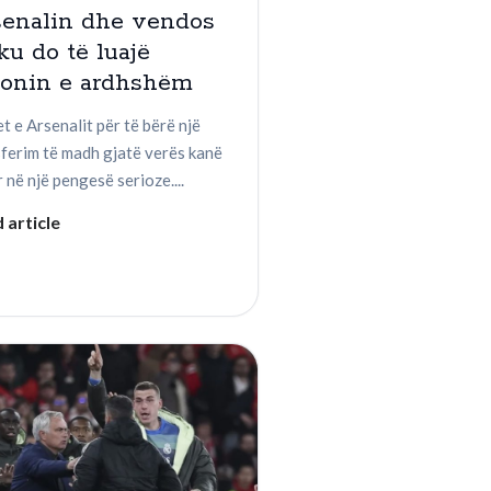
senalin dhe vendos
ku do të luajë
zonin e ardhshëm
t e Arsenalit për të bërë një
sferim të madh gjatë verës kanë
 në një pengesë serioze....
 article