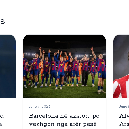
es
June 7, 2026
June 
nd
Barcelona në aksion, po
Alv
e
vëzhgon nga afër pesë
Ar