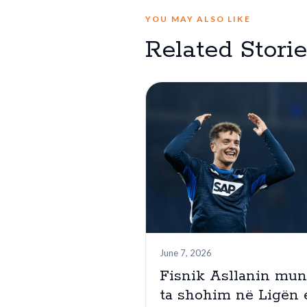
YOU MAY ALSO LIKE
Related Stori
June 7, 2026
Fisnik Asllanin mu
ta shohim në Ligën 