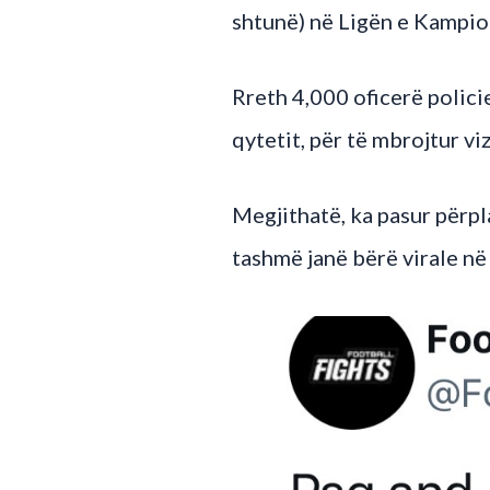
shtunë) në Ligën e Kampio
Rreth 4,000 oficerë polici
qytetit, për të mbrojtur vi
Megjithatë, ka pasur përpl
tashmë janë bërë virale në t