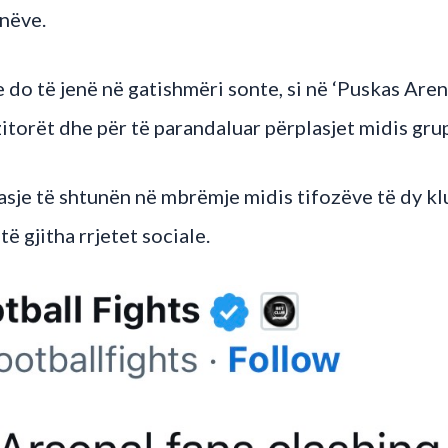
nëve.
e do të jenë në gatishmëri sonte, si në ‘Puskas Aren
zitorët dhe për të parandaluar përplasjet midis grup
asje të shtunën në mbrëmje midis tifozëve të dy kl
ë gjitha rrjetet sociale.