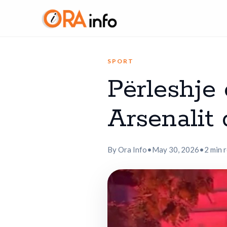
SPORT
Përleshje 
Arsenalit
By Ora Info
•
May 30, 2026
•
2 min 