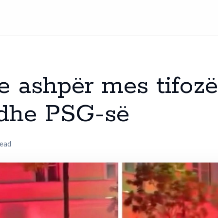
e ashpër mes tifozë
 dhe PSG-së
read