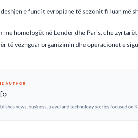
ndeshjen e fundit evropiane të sezonit filluan më s
r me homologët në Londër dhe Paris, dhe zyrtarët v
 për të vëzhguar organizimin dhe operacionet e sigu
HE AUTHOR
fo
blishes news, business, travel and technology stories focused on 