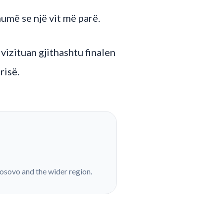
humë se një vit më parë.
izituan gjithashtu finalen
risë.
Kosovo and the wider region.