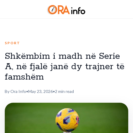
SPORT
Shkëmbim i madh në Serie
A, në fjalë janë dy trajner të
famshëm
By Ora Info
•
May 23, 2026
•
2 min read