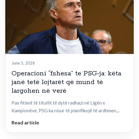
June 5, 2026
Operacioni “fshesa” te PSG-ja: këta
janë tetë lojtarët që mund të
largohen në verë
Pas fitimit të titullit të dytë radhazi në Ligën e
Kampionëve, PSG ka nisur të planifikojë të ardhmen,...
Read article