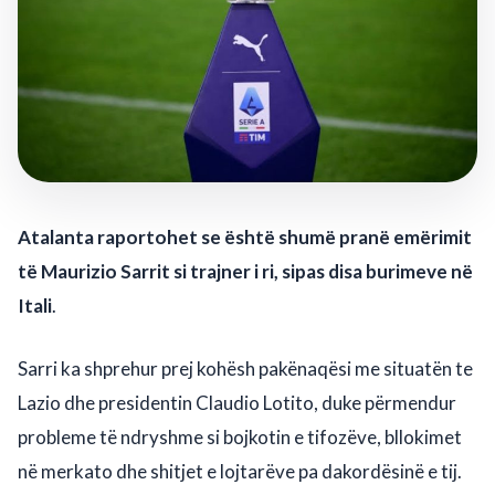
Atalanta raportohet se është shumë pranë emërimit
të Maurizio Sarrit si trajner i ri, sipas disa burimeve në
Itali
.
Sarri ka shprehur prej kohësh pakënaqësi me situatën te
Lazio dhe presidentin Claudio Lotito, duke përmendur
probleme të ndryshme si bojkotin e tifozëve, bllokimet
në merkato dhe shitjet e lojtarëve pa dakordësinë e tij.