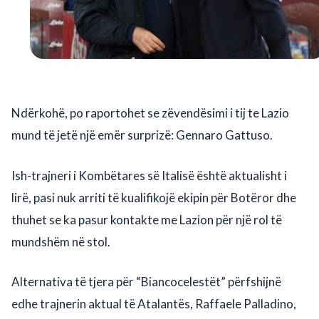
Ndërkohë, po raportohet se zëvendësimi i tij te Lazio
mund të jetë një emër surprizë: Gennaro Gattuso.
Ish-trajneri i Kombëtares së Italisë është aktualisht i
lirë, pasi nuk arriti të kualifikojë ekipin për Botëror dhe
thuhet se ka pasur kontakte me Lazion për një rol të
mundshëm në stol.
Alternativa të tjera për “Biancocelestët” përfshijnë
edhe trajnerin aktual të Atalantës, Raffaele Palladino,