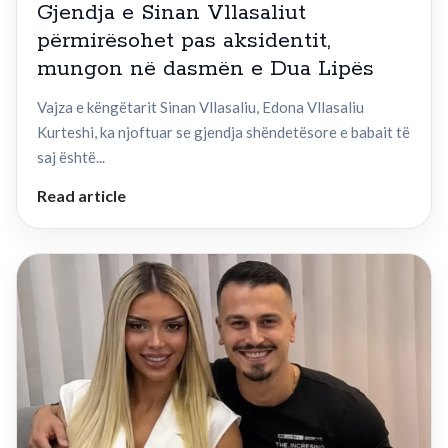
Gjendja e Sinan Vllasaliut
përmirësohet pas aksidentit,
mungon në dasmën e Dua Lipës
Vajza e këngëtarit Sinan Vllasaliu, Edona Vllasaliu
Kurteshi, ka njoftuar se gjendja shëndetësore e babait të
saj është...
Read article