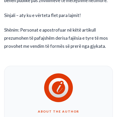
bëhen publike pas zhvillimeve të mëtejshme hetimore.
Sinjali – aty ku e vërteta flet para lajmit!
Shënim: Personat e apostrofuar në këtë artikull
prezumohen të pafajshëm derisa fajësia e tyre të mos
provohet me vendim të formës së prerë nga gjykata.
ABOUT THE AUTHOR