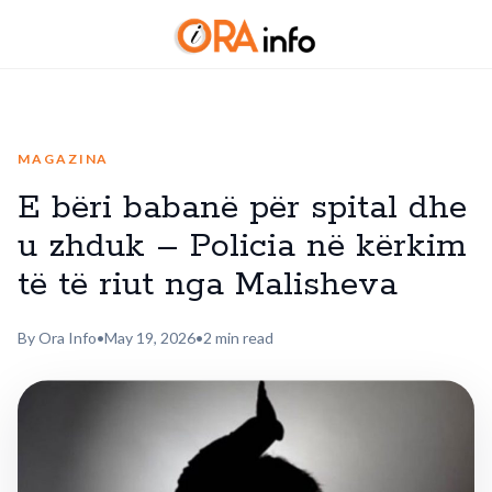
MAGAZINA
E bëri babanë për spital dhe
u zhduk – Policia në kërkim
të të riut nga Malisheva
By Ora Info
•
May 19, 2026
•
2 min read