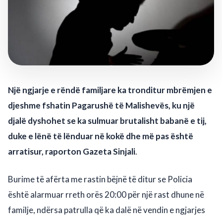
Një ngjarje e rëndë familjare ka tronditur mbrëmjen e
djeshme fshatin Pagarushë të Malishevës, ku një
djalë dyshohet se ka sulmuar brutalisht babanë e tij,
duke e lënë të lënduar në kokë dhe më pas është
arratisur, raporton Gazeta Sinjali
.
Burime të afërta me rastin bëjnë të ditur se Policia
është alarmuar rreth orës 20:00 për një rast dhune në
familje, ndërsa patrulla që ka dalë në vendin e ngjarjes