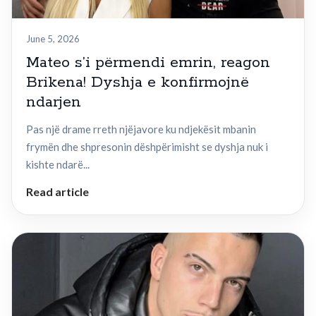
June 5, 2026
Mateo s’i përmendi emrin, reagon
Brikena! Dyshja e konfirmojnë
ndarjen
Pas një drame rreth njëjavore ku ndjekësit mbanin
frymën dhe shpresonin dëshpërimisht se dyshja nuk i
kishte ndarë...
Read article