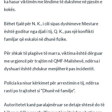
ka hasur viktimën me lëndime të dukshme në pjesën e
kokës.
Bëhet fjalë për N. K., i cili sipas dyshimeve fillestare
është goditur nga djali i tij, Q. K., pas një konflikti
familjar që eskaloi në dhunë fizike.
Për shkak të plagëve të marra, viktima është dërguar
me urgjencë për trajtim në QMF-Malishevë, ndërsa i
dyshuari është zhdukur menjëherë pas incidentit.
Policia ka nisur kërkimet për arrestimin e tij, ndërsa
rasti po trajtohet si “Dhunë në familje”.
Autoritetet kanë paralajmëruar se detaje shtesë do të