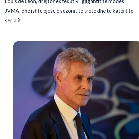
Louis de Léon, drejtor ekzekutiv i gjigantit të modës
JVMA, dhe ishte pjesë e sezonit të tretë dhe të katërt të
serialit.