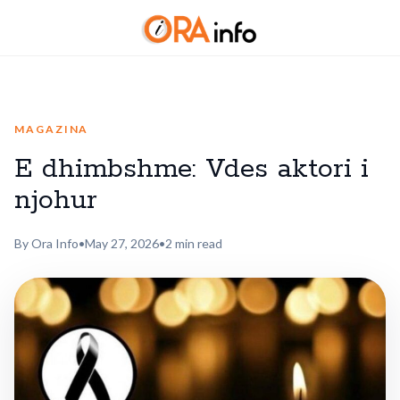
MAGAZINA
E dhimbshme: Vdes aktori i
njohur
By Ora Info
•
May 27, 2026
•
2 min read