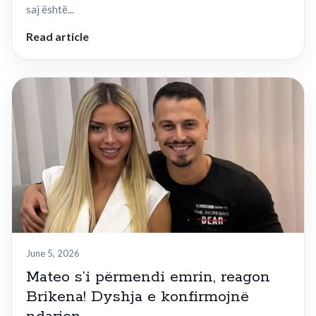
saj është...
Read article
June 5, 2026
Mateo s’i përmendi emrin, reagon
Brikena! Dyshja e konfirmojnë