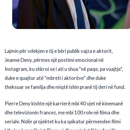
Lajmin për vdekjen e tij e bëri publik vajza e aktorit,
Jeanne Deny, përmes një postimi emocional në
Instagram, ku shkroi se i ati u shua “në paqe, pa vuajtje”,
duke e quajtur atë “mbreti i aktorëve” dhe duke
theksuar se familja dhe miqtë ishin pranë tij deri në fund.
Pierre Deny kishte një karrierë mbi 40 vjet në kinemanë
dhe televizionin francez, me mbi 100 role në filma dhe
seriale. Ndër projektet ku ka spikatur përmenden filmi