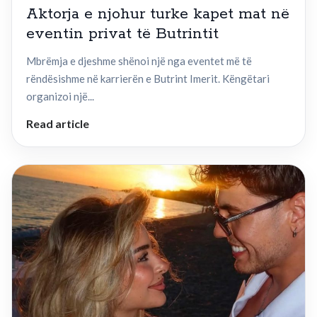
Aktorja e njohur turke kapet mat në
eventin privat të Butrintit
Mbrëmja e djeshme shënoi një nga eventet më të
rëndësishme në karrierën e Butrint Imerit. Këngëtari
organizoi një...
Read article