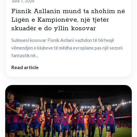
June 7, 2026
Fisnik Asllanin mund ta shohim në
Ligën e Kampionëve, një tjetër
skuadër e do yllin kosovar
Sulmuesi kosovar Fisnik Asllani vazhdon të tërheqë
vëmendjen e klubeve të mëdha evropiane pas një sezoni
fantastik në...
Read article