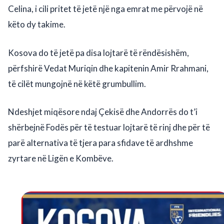
Celina, i cili pritet të jetë një nga emrat me përvojë në
këto dy takime.
Kosova do të jetë pa disa lojtarë të rëndësishëm,
përfshirë Vedat Muriqin dhe kapitenin Amir Rrahmani,
të cilët mungojnë në këtë grumbullim.
Ndeshjet miqësore ndaj Çekisë dhe Andorrës do t’i
shërbejnë Fodës për të testuar lojtarë të rinj dhe për të
parë alternativa të tjera para sfidave të ardhshme
zyrtare në Ligën e Kombëve.