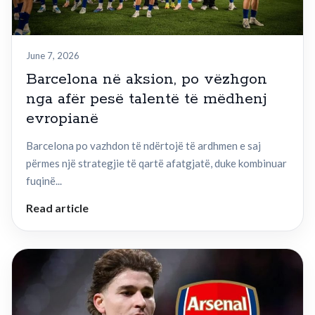
June 7, 2026
Barcelona në aksion, po vëzhgon
nga afër pesë talentë të mëdhenj
evropianë
Barcelona po vazhdon të ndërtojë të ardhmen e saj
përmes një strategjie të qartë afatgjatë, duke kombinuar
fuqinë...
Read article