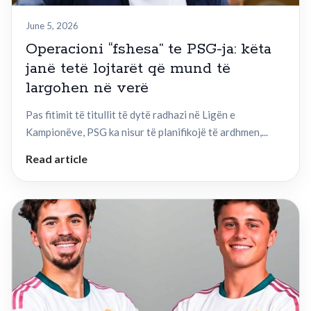
June 5, 2026
Operacioni “fshesa” te PSG-ja: këta
janë tetë lojtarët që mund të
largohen në verë
Pas fitimit të titullit të dytë radhazi në Ligën e
Kampionëve, PSG ka nisur të planifikojë të ardhmen,...
Read article