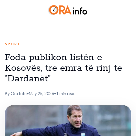
SPORT
Foda publikon listën e
Kosovës, tre emra të rinj te
“Dardanët”
By Ora Info
•
May 25, 2026
•
1 min read