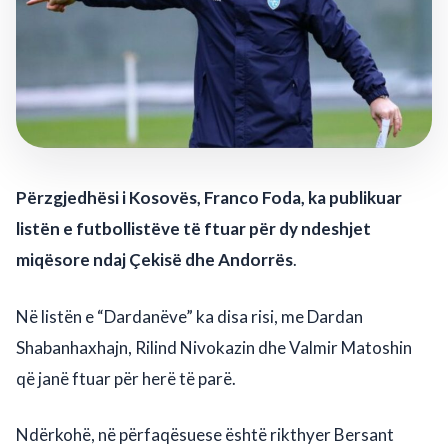
Përzgjedhësi i Kosovës, Franco Foda, ka publikuar
listën e futbollistëve të ftuar për dy ndeshjet
miqësore ndaj Çekisë dhe Andorrës
.
Në listën e “Dardanëve” ka disa risi, me Dardan
Shabanhaxhajn, Rilind Nivokazin dhe Valmir Matoshin
që janë ftuar për herë të parë.
Ndërkohë, në përfaqësuese është rikthyer Bersant