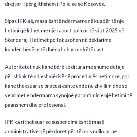
drejtori i përgjithshëm i Policisë së Kosovës.
Sipas IPK-së, masa është ndërmarrë në kuadër të një
hetimi që lidhet me një raport policor të vitit 2025 në
Skenderaj. Hetimet po fokusohen në deklarime
kundërthënëse të dhëna lidhur me këtë rast.
Autoritetet nuk kanë bërë të ditura më shumë detaje
për shkak të ndjeshmërisë së procedurës hetimore, por
kanë theksuar se procesi është ende në zhvillim dhe se
veprimet e ndërmarra synojnë garantimin e një hetimi të
paanshëm dhe profesional.
IPK ka ritheksuar se suspendimi është masë
administrative që përdoret për të mos ndikuar në