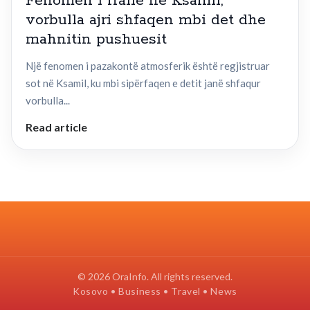
Fenomen i rrallë në Ksamil,
vorbulla ajri shfaqen mbi det dhe
mahnitin pushuesit
Një fenomen i pazakontë atmosferik është regjistruar
sot në Ksamil, ku mbi sipërfaqen e detit janë shfaqur
vorbulla...
Read article
© 2026 OraInfo. All rights reserved.
Kosovo • Business • Travel • News