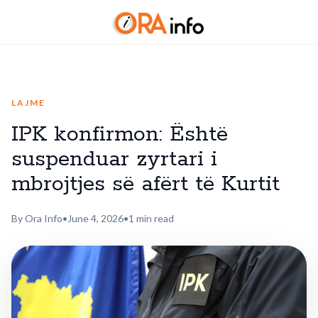
LAJME
IPK konfirmon: Është
suspenduar zyrtari i
mbrojtjes së afërt të Kurtit
By Ora Info
•
June 4, 2026
•
1 min read