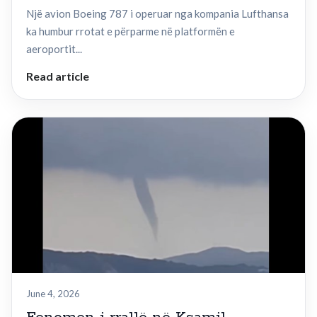
Një avion Boeing 787 i operuar nga kompania Lufthansa
ka humbur rrotat e përparme në platformën e
aeroportit...
Read article
June 4, 2026