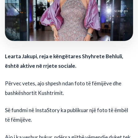
Learta Jakupi, reja e këngëtares Shyhrete Behluli,
është aktive në rrjete sociale.
Përvec vetes, ajo shpesh ndan foto të fëmijëve dhe
bashkëshortit Kushtrimit.
Së fundmi në InstaStory ka publikuar një foto të ëmbël
të fëmijëve.
Ajo i ka veshur bukur, ndërsa gjithë vëmendje duket tek