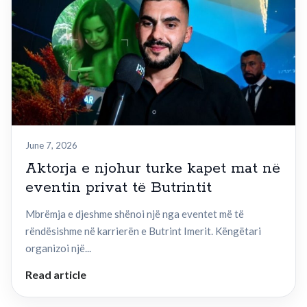
June 7, 2026
Aktorja e njohur turke kapet mat në
eventin privat të Butrintit
Mbrëmja e djeshme shënoi një nga eventet më të
rëndësishme në karrierën e Butrint Imerit. Këngëtari
organizoi një...
Read article