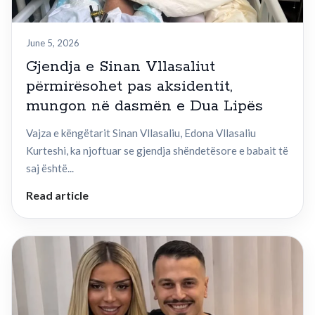
June 5, 2026
Gjendja e Sinan Vllasaliut
përmirësohet pas aksidentit,
mungon në dasmën e Dua Lipës
Vajza e këngëtarit Sinan Vllasaliu, Edona Vllasaliu
Kurteshi, ka njoftuar se gjendja shëndetësore e babait të
saj është...
Read article