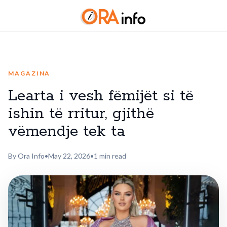
MAGAZINA
Learta i vesh fëmijët si të
ishin të rritur, gjithë
vëmendje tek ta
By Ora Info
•
May 22, 2026
•
1 min read