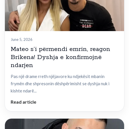
June 5, 2026
Mateo s’i përmendi emrin, reagon
Brikena! Dyshja e konfirmojnë
ndarjen
Pas një drame rreth njëjavore ku ndjekësit mbanin
frymën dhe shpresonin dëshpërimisht se dyshja nuk i
kishte ndarë...
Read article