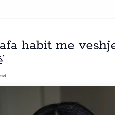
afa habit me veshje
’
read