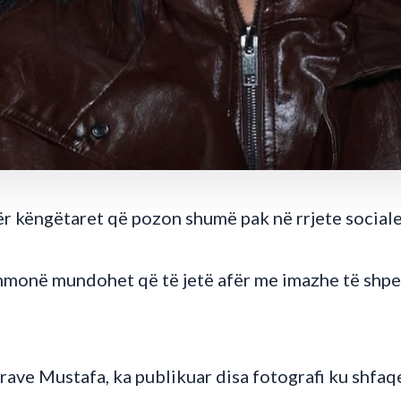
ër këngëtaret që pozon shumë pak në rrjete sociale
ithmonë mundohet që të jetë afër me imazhe të shp
rave Mustafa, ka publikuar disa fotografi ku shfaqe