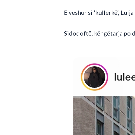
E veshur si ‘kullerkë’, Lulja
Sidoqoftë, këngëtarja po du