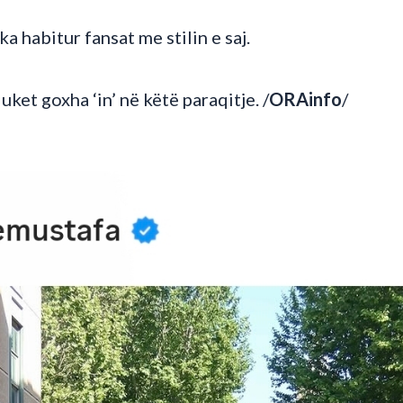
 ka habitur fansat me stilin e saj.
ket goxha ‘in’ në këtë paraqitje. /
ORAinfo
/