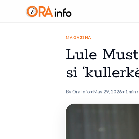
MAGAZINA
Lule Must
si ‘kullerkë
By Ora Info
•
May 29, 2026
•
1 min 