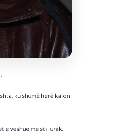
.
eshta, ku shumë herë kalon
t e veshue me stil unik.