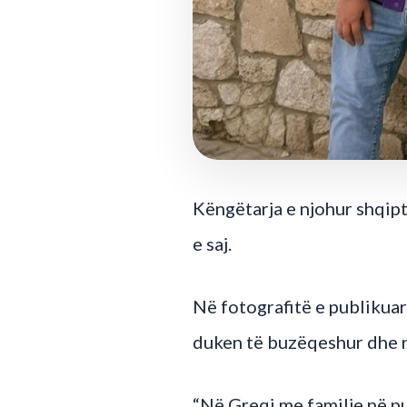
Këngëtarja e njohur shqipt
e saj.
Në fotografitë e publikuara
duken të buzëqeshur dhe n
“Në Greqi me familje në p