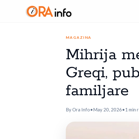
MAGAZINA
Mihrija m
Greqi, pu
familjare
By Ora Info
•
May 20, 2026
•
1 min 