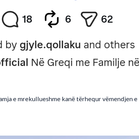
amja e mrekullueshme kanë tërhequr vëmendjen e 