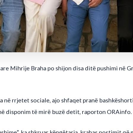
are Mihrije Braha po shijon disa ditë pushimi në G
 në rrjetet sociale, ajo shfaqet pranë bashkëshortit
ë disponim të mirë buzë detit, raporton ORAinfo.
ushime”, ka shkruar këngëtarja, krahas postimit q