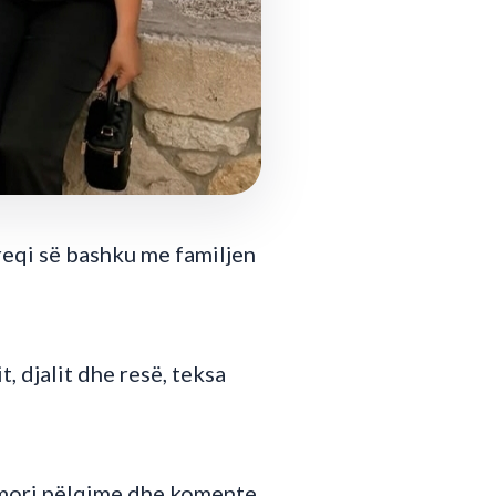
reqi së bashku me familjen
, djalit dhe resë, teksa
ë mori pëlqime dhe komente