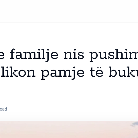
e familje nis pushi
blikon pamje të buk
read