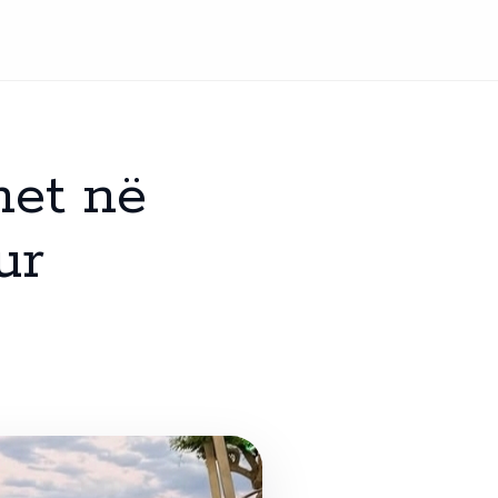
met në
ur