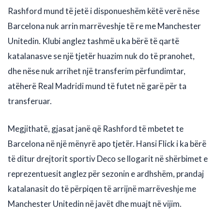
Rashford mund të jetë i disponueshëm këtë verë nëse
Barcelona nuk arrin marrëveshje të re me Manchester
Unitedin. Klubi anglez tashmë u ka bërë të qartë
katalanasve se një tjetër huazim nuk do të pranohet,
dhe nëse nuk arrihet një transferim përfundimtar,
atëherë Real Madridi mund të futet në garë për ta
transferuar.
Megjithatë, gjasat janë që Rashford të mbetet te
Barcelona në një mënyrë apo tjetër. Hansi Flick i ka bërë
të ditur drejtorit sportiv Deco se llogarit në shërbimet e
reprezentuesit anglez për sezonin e ardhshëm, prandaj
katalanasit do të përpiqen të arrijnë marrëveshje me
Manchester Unitedin në javët dhe muajt në vijim.