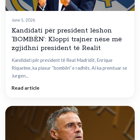
June 5, 2026
Kandidati për president lëshon
‘BOMBËN’: Kloppi trajner nëse më
zgjidhni president të Realit
Kandidati për president të Real Madridit, Enrique
Riquelme, ka plasur “bombën” e radhës. Ai ka premtuar se
Jurgen...
Read article