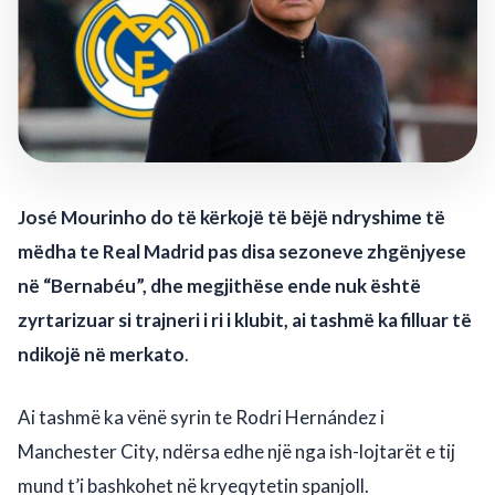
José Mourinho do të kërkojë të bëjë ndryshime të
mëdha te Real Madrid pas disa sezoneve zhgënjyese
në “Bernabéu”, dhe megjithëse ende nuk është
zyrtarizuar si trajneri i ri i klubit, ai tashmë ka filluar të
ndikojë në merkato
.
Ai tashmë ka vënë syrin te Rodri Hernández i
Manchester City, ndërsa edhe një nga ish-lojtarët e tij
mund t’i bashkohet në kryeqytetin spanjoll.