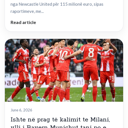
nga Newcastle United për 115 milionë euro, sipas
raportimeve, me...
Read article
June 6, 2026
Ishte në prag të kalimit te Milani,
ylli i Bayern Munichut tani po e