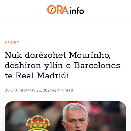
SPORT
Nuk dorëzohet Mourinho,
dëshiron yllin e Barcelonës
te Real Madridi
By Ora Info
•
May 21, 2026
•
2 min read