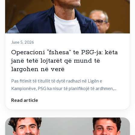
June 5, 2026
Operacioni “fshesa” te PSG-ja: këta
janë tetë lojtarët që mund të
largohen në verë
Pas fitimit të titullit të dytë radhazi në Ligën e
Kampionëve, PSG ka nisur të planifikojë të ardhmen,...
Read article