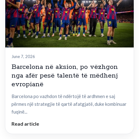
June 7, 2026
Barcelona në aksion, po vëzhgon
nga afër pesë talentë të mëdhenj
evropianë
Barcelona po vazhdon të ndërtojë të ardhmen e saj
përmes një strategjie të qartë afatgjatë, duke kombinuar
fuqinë...
Read article