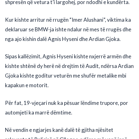
shpresën që vetura t’i largohej, por ndodhi e kundërta.
Kur kishte arritur në rrugën “Imer Alushani”, viktima ka
deklaruar se BMW-ja ishte ndalur në mes të rrugës dhe
nga ajo kishin dalë Agnis Hyseni dhe Ardian Gjoka.
Sipas kallëzimit, Agnis Hyseni kishte nxjerrë armën dhe
kishte shtënë dy herë në drejtim të Audit, ndërsa Ardian
Gjoka kishte goditur veturën me shufër metalike mbi
kapakun e motorit.
Për fat, 19-vjeçari nuk ka pësuar lëndime trupore, por
automjeti ka marrë dëmtime.
Në vendin e ngjarjes kanë dalë të gjitha njësitet