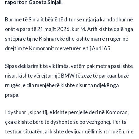
raporton Gazeta Sinjali
.
Burime të Sinjalit bëjnë të ditur se ngjarja ka ndodhur në
orët e para të 21 majit 2026, kur M. Arifi kishte dalë nga
shtëpia e tij në Kishnarekë dhe kishte marrë rrugën në
drejtim të Komoranit me veturën e tij Audi A5.
Sipas deklarimit të viktimës, vetëm pak metra pasi ishte
nisur, kishte vërejtur një BMW të zezë të parkuar buzë
rrugës, e cila menjëherë kishte nisur ta ndjekë nga
prapa.
I dyshuari, sipas tij, e kishte përcjellë deri në Komoran,
çka e kishte bërë të dyshonte se po vëzhgohej. Për ta
testuar situatën, ai kishte devijuar qëllimisht rrugën, me