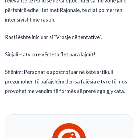
relevante të Policisë në Gllogoc, ndërsa më vonë janë
përfshirë edhe Hetimet Rajonale, të cilat po merren
intensivisht me rastin.
Rasti është iniciuar si “Vrasje në tentativë”.
Sinjali – aty ku e vërteta flet para lajmit!
Shënim: Personat e apostrofuar në këtë artikull
prezumohen të pafajshëm derisa fajësia e tyre të mos
provohet me vendim të formës së prerë nga gjykata.