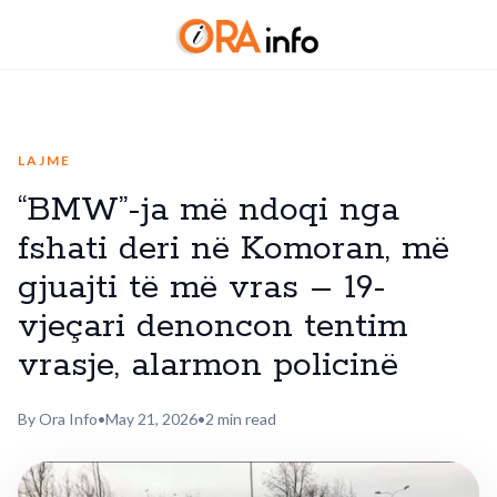
LAJME
“BMW”-ja më ndoqi nga
fshati deri në Komoran, më
gjuajti të më vras – 19-
vjeçari denoncon tentim
vrasje, alarmon policinë
By Ora Info
•
May 21, 2026
•
2 min read