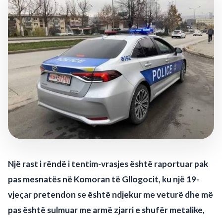
Një rast i rëndë i tentim-vrasjes është raportuar pak
pas mesnatës në Komoran të Gllogocit, ku një 19-
vjeçar pretendon se është ndjekur me veturë dhe më
pas është sulmuar me armë zjarri e shufër metalike,