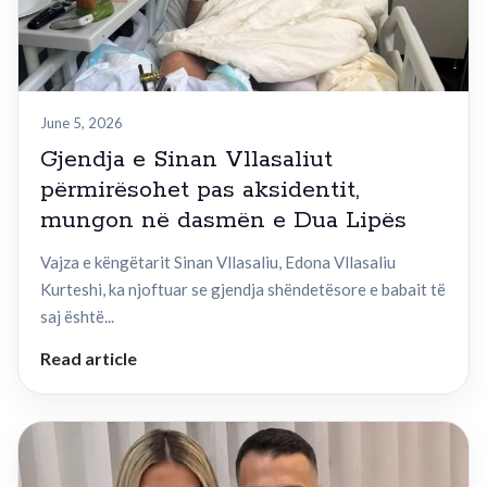
June 5, 2026
Gjendja e Sinan Vllasaliut
përmirësohet pas aksidentit,
mungon në dasmën e Dua Lipës
Vajza e këngëtarit Sinan Vllasaliu, Edona Vllasaliu
Kurteshi, ka njoftuar se gjendja shëndetësore e babait të
saj është...
Read article