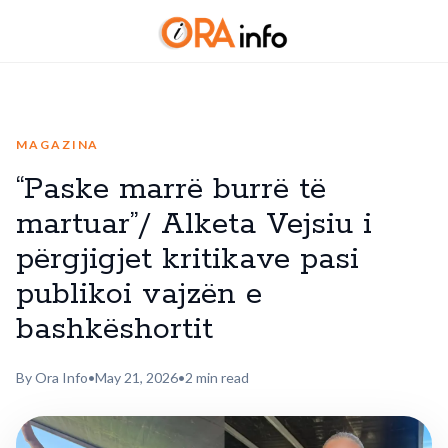
MAGAZINA
“Paske marrë burrë të
martuar”/ Alketa Vejsiu i
përgjigjet kritikave pasi
publikoi vajzën e
bashkëshortit
By Ora Info
•
May 21, 2026
•
2 min read