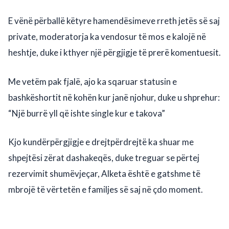
E vënë përballë këtyre hamendësimeve rreth jetës së saj
private, moderatorja ka vendosur të mos e kalojë në
heshtje, duke i kthyer një përgjigje të prerë komentuesit.
Me vetëm pak fjalë, ajo ka sqaruar statusin e
bashkëshortit në kohën kur janë njohur, duke u shprehur:
“Një burrë yll që ishte single kur e takova”
Kjo kundërpërgjigje e drejtpërdrejtë ka shuar me
shpejtësi zërat dashakeqës, duke treguar se përtej
rezervimit shumëvjeçar, Alketa është e gatshme të
mbrojë të vërtetën e familjes së saj në çdo moment.