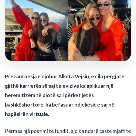
Prezantuesja e njohur Alketa Vejsiu, e cila përgjatë
gjithë karrierës së saj televizive ka aplikuar një
heremitizëm të plotë sa i përket jetës
bashkëshortore, ka befasuar ndjekësit e saj në
hapësirën virtuale.
Përmes një postimi të fundit, ajo ka ndarë çaste mjaft të