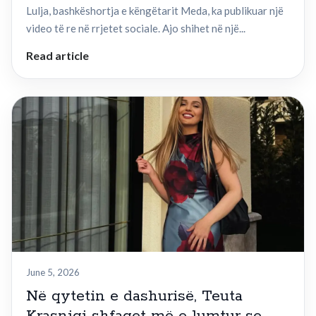
Lulja, bashkëshortja e këngëtarit Meda, ka publikuar një
video të re në rrjetet sociale. Ajo shihet në një...
Read article
June 5, 2026
Në qytetin e dashurisë, Teuta
Krasniqi shfaqet më e lumtur se