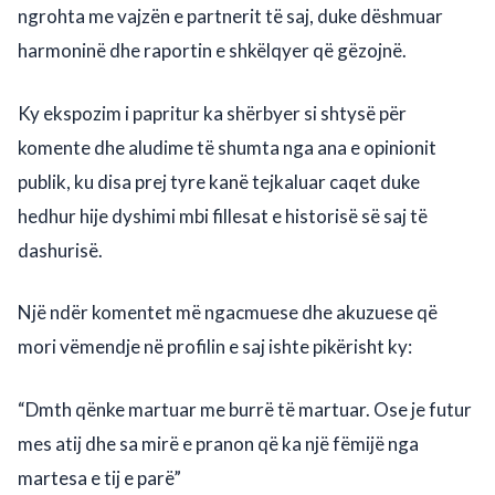
ngrohta me vajzën e partnerit të saj, duke dëshmuar
harmoninë dhe raportin e shkëlqyer që gëzojnë.
Ky ekspozim i papritur ka shërbyer si shtysë për
komente dhe aludime të shumta nga ana e opinionit
publik, ku disa prej tyre kanë tejkaluar caqet duke
hedhur hije dyshimi mbi fillesat e historisë së saj të
dashurisë.
Një ndër komentet më ngacmuese dhe akuzuese që
mori vëmendje në profilin e saj ishte pikërisht ky:
“Dmth qënke martuar me burrë të martuar. Ose je futur
mes atij dhe sa mirë e pranon që ka një fëmijë nga
martesa e tij e parë”