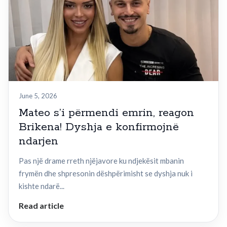
June 5, 2026
Mateo s’i përmendi emrin, reagon
Brikena! Dyshja e konfirmojnë
ndarjen
Pas një drame rreth njëjavore ku ndjekësit mbanin
frymën dhe shpresonin dëshpërimisht se dyshja nuk i
kishte ndarë...
Read article