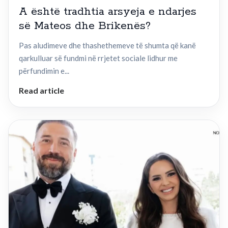
A është tradhtia arsyeja e ndarjes
së Mateos dhe Brikenës?
Pas aludimeve dhe thashethemeve të shumta që kanë
qarkulluar së fundmi në rrjetet sociale lidhur me
përfundimin e...
Read article