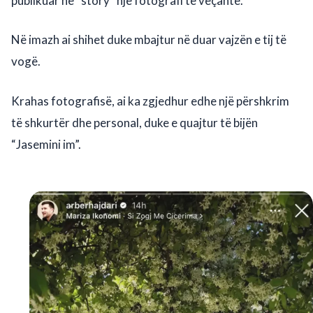
publikuar në “story” një fotografi të veçantë.
Në imazh ai shihet duke mbajtur në duar vajzën e tij të
vogë.
Krahas fotografisë, ai ka zgjedhur edhe një përshkrim
të shkurtër dhe personal, duke e quajtur të bijën
“Jasemini im”.