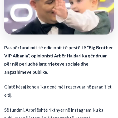
Pas përfundimit të edicionit të pestë të “Big Brother
VIP Albania”, opinionisti Arbër Hajdari ka qëndruar
për një periudhë larg rrjeteve sociale dhe
angazhimeve publike.
Gjatë kësaj kohe ai ka qenë më i rezervuar në paraqitjet
e tij.
Së fundmi, Arbri është rikthyer në Instagram, ku ka