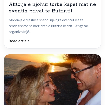
Aktorja e njohur turke kapet mat në
eventin privat të Butrintit
Mbrëmja e djeshme shënoi një nga eventet më të
rëndësishme në karrierën e Butrint Imerit. Këngëtari
organizoi një...
Read article