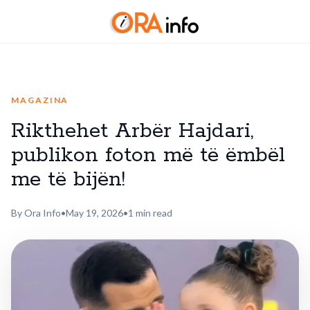
MAGAZINA
Rikthehet Arbër Hajdari,
publikon foton më të ëmbël
me të bijën!
By Ora Info
•
May 19, 2026
•
1 min read