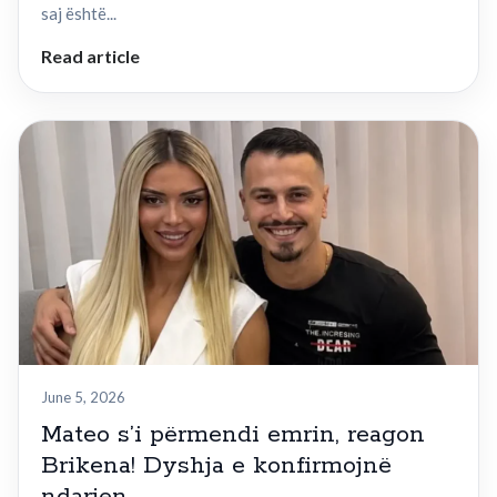
saj është...
Read article
June 5, 2026
Mateo s’i përmendi emrin, reagon
Brikena! Dyshja e konfirmojnë