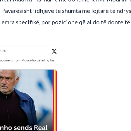
 Pavarësisht lidhjeve të shumta me lojtarë të ndrys
mra specifikë, por pozicione që ai do të donte të