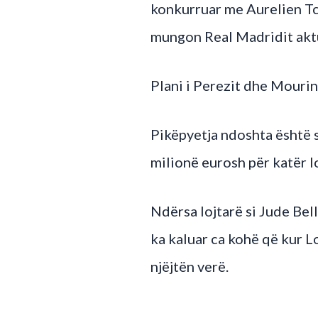
konkurruar me Aurelien Tc
mungon Real Madridit aktu
Plani i Perezit dhe Mourin
Pikëpyetja ndoshta është s
milionë eurosh për katër lo
Ndërsa lojtarë si Jude Bel
ka kaluar ca kohë që kur L
njëjtën verë.