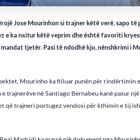
rojë Jose Mourinhon si trajner këtë verë, sapo të
z e ka nxitur këtë veprim dhe është favoriti krye
 mandat tjetër. Pasi të ndodhë kjo, nënshkrimi i 
spektet, Mourinho ka filluar punën për rindërtimin 
e trajnerëve në Santiago Bernabeu kanë pasur një 
t që trajneri portugez vendosi për kthimin e tij ish
 Real Madridi ka marrë një dokument nga Mourinho 