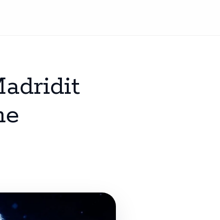
adridit
me