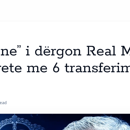
ne” i dërgon Real M
rete me 6 transferi
read