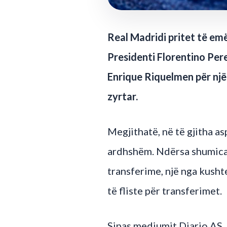
Real Madridi pritet të emë
Presidenti Florentino Pere
Enrique Riquelmen për një
zyrtar.
Megjithatë, në të gjitha a
ardhshëm. Ndërsa shumica 
transferime, një nga kushte
të fliste për transferimet.
Sipas mediumit Diario AS,