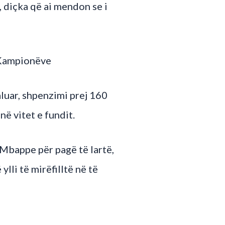
 diçka që ai mendon se i
e Kampionëve
luar, shpenzimi prej 160
në vitet e fundit.
 Mbappe për pagë të lartë,
lli të mirëfilltë në të