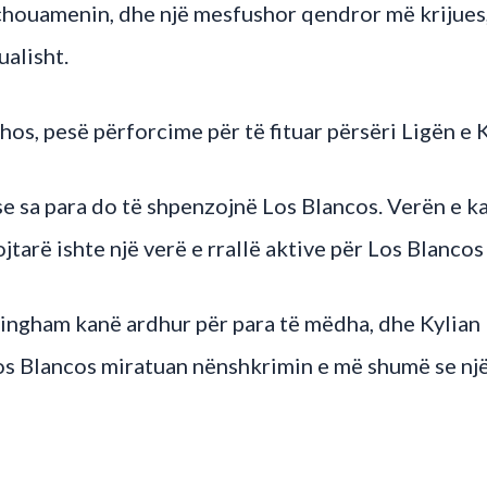
houamenin, dhe një mesfushor qendror më krijues,
alisht.
hos, pesë përforcime për të fituar përsëri Ligën 
e sa para do të shpenzojnë Los Blancos. Verën e ka
jtarë ishte një verë e rrallë aktive për Los Blancos 
lingham kanë ardhur për para të mëdha, dhe Kylian
os Blancos miratuan nënshkrimin e më shumë se një y