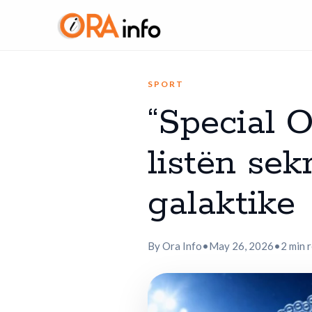
SPORT
“Special O
listën sek
galaktike
By Ora Info
•
May 26, 2026
•
2 min 