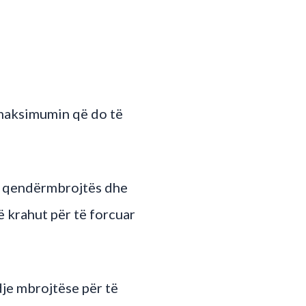
 maksimumin që do të
t, qendërmbrojtës dhe
 krahut për të forcuar
dje mbrojtëse për të