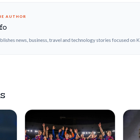
HE AUTHOR
fo
blishes news, business, travel and technology stories focused on 
es