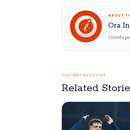
ABOUT T
Ora In
OraInfo pu
YOU MAY ALSO LIKE
Related Stori