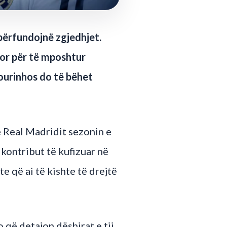
 përfundojnë zgjedhjet.
sor për të mposhtur
Mourinhos do të bëhet
e Real Madridit sezonin e
kontribut të kufizuar në
te që ai të kishte të drejtë
që detajon dëshirat e tij