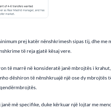
minimum prej katër nënshkrimesh sipas tij, dhe me
shkrime të reja gjatë kësaj vere.
ron të marrë në konsideratë janë mbrojtës i krahu
ho dëshiron të nënshkruajë një ose dy mbrojtës të
y qendërmbrojtës.
j janë më specifike, duke kërkuar një lojtar me men