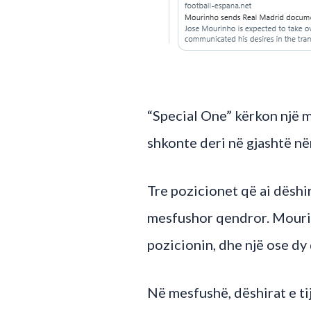
“Special One” kërkon një 
shkonte deri në gjashtë nën
Tre pozicionet që ai dëshi
mesfushor qendror. Mourin
pozicionin, dhe një ose d
Në mesfushë, dëshirat e ti