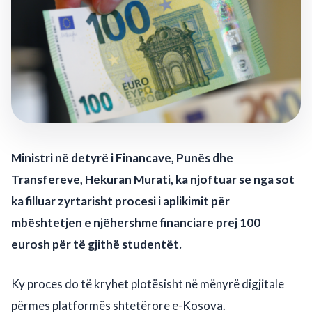
Ministri në detyrë i Financave, Punës dhe
Transfereve, Hekuran Murati, ka njoftuar se nga sot
ka filluar zyrtarisht procesi i aplikimit për
mbështetjen e njëhershme financiare prej 100
eurosh për të gjithë studentët.
Ky proces do të kryhet plotësisht në mënyrë digjitale
përmes platformës shtetërore e-Kosova.