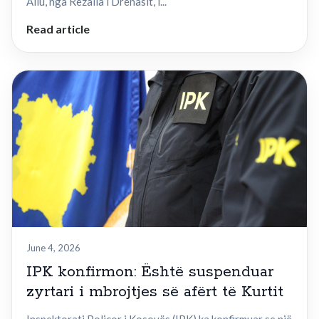
Aliu, nga Rezalla i Drenasit, i...
Read article
June 4, 2026
IPK konfirmon: Është suspenduar
zyrtari i mbrojtjes së afërt të Kurtit