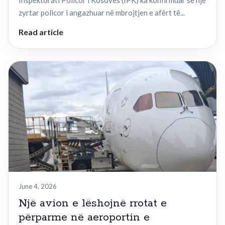
Inspektorati Policor i Kosovës (IPK) ka konfirmuar se një
zyrtar policor i angazhuar në mbrojtjen e afërt të...
Read article
June 4, 2026
Një avion e lëshojnë rrotat e
përparme në aeroportin e