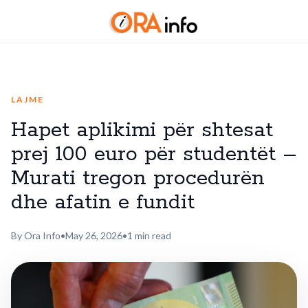
LAJME
Hapet aplikimi për shtesat
prej 100 euro për studentët –
Murati tregon procedurën
dhe afatin e fundit
By Ora Info
•
May 26, 2026
•
1 min read