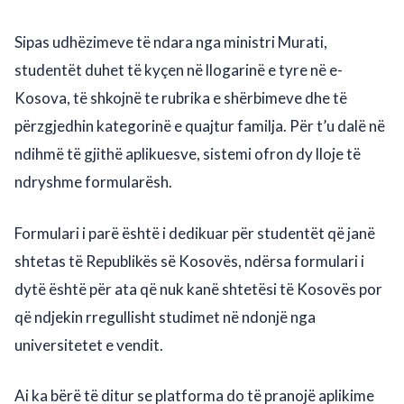
Sipas udhëzimeve të ndara nga ministri Murati,
studentët duhet të kyçen në llogarinë e tyre në e-
Kosova, të shkojnë te rubrika e shërbimeve dhe të
përzgjedhin kategorinë e quajtur familja. Për t’u dalë në
ndihmë të gjithë aplikuesve, sistemi ofron dy lloje të
ndryshme formularësh.
Formulari i parë është i dedikuar për studentët që janë
shtetas të Republikës së Kosovës, ndërsa formulari i
dytë është për ata që nuk kanë shtetësi të Kosovës por
që ndjekin rregullisht studimet në ndonjë nga
universitetet e vendit.
Ai ka bërë të ditur se platforma do të pranojë aplikime