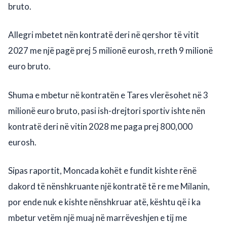
bruto.
Allegri mbetet nën kontratë deri në qershor të vitit
2027 me një pagë prej 5 milionë eurosh, rreth 9 milionë
euro bruto.
Shuma e mbetur në kontratën e Tares vlerësohet në 3
milionë euro bruto, pasi ish-drejtori sportiv ishte nën
kontratë deri në vitin 2028 me paga prej 800,000
eurosh.
Sipas raportit, Moncada kohët e fundit kishte rënë
dakord të nënshkruante një kontratë të re me Milanin,
por ende nuk e kishte nënshkruar atë, kështu që i ka
mbetur vetëm një muaj në marrëveshjen e tij me