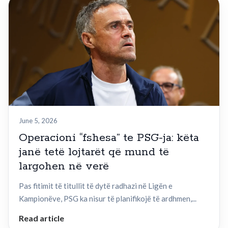
June 5, 2026
Operacioni “fshesa” te PSG-ja: këta
janë tetë lojtarët që mund të
largohen në verë
Pas fitimit të titullit të dytë radhazi në Ligën e
Kampionëve, PSG ka nisur të planifikojë të ardhmen,...
Read article