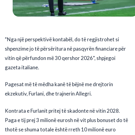
“Nga një perspektivë kontabël, do të regjistrohet si
shpenzime jo të përsëritura në pasqyrën financiare për
vitin që përfundon më 30 qershor 2026”, shpjegoi
gazeta italiane.
Pagesat më të mëdha kanë të bëjnë me drejtorin
ekzekutiv, Furlani, dhe trajnerin Allegri.
Kontrata e Furlanit pritej të skadonte në vitin 2028.
Paga e tij prej 3 milionë eurosh në vit plus bonuset do të
thotë se shuma totale është rreth 10 milionë euro