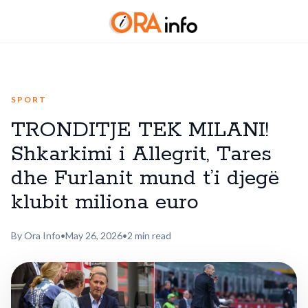
SPORT
TRONDITJE TEK MILANI!
Shkarkimi i Allegrit, Tares
dhe Furlanit mund t’i djegë
klubit miliona euro
By Ora Info
•
May 26, 2026
•
2 min read