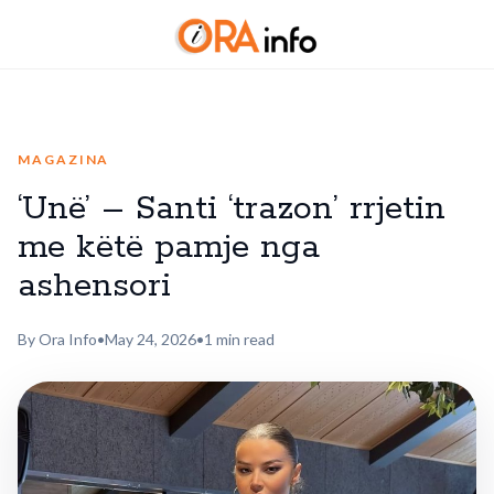
MAGAZINA
‘Unë’ – Santi ‘trazon’ rrjetin
me këtë pamje nga
ashensori
By Ora Info
•
May 24, 2026
•
1 min read