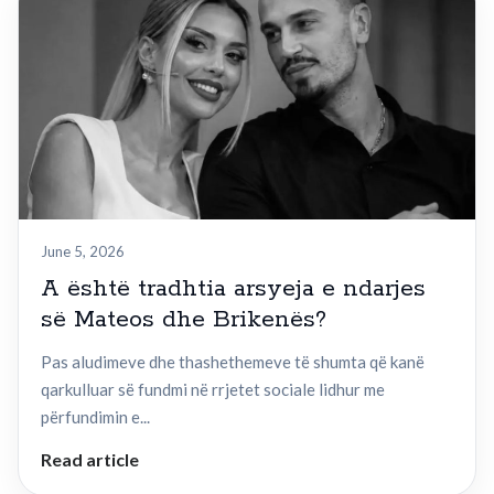
June 5, 2026
A është tradhtia arsyeja e ndarjes
së Mateos dhe Brikenës?
Pas aludimeve dhe thashethemeve të shumta që kanë
qarkulluar së fundmi në rrjetet sociale lidhur me
përfundimin e...
Read article