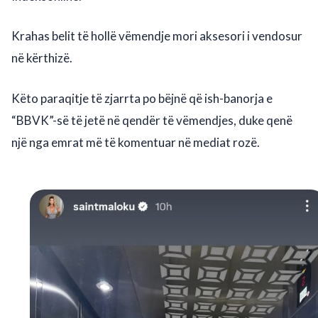
Krahas belit të hollë vëmendje mori aksesori i vendosur
në kërthizë.
Këto paraqitje të zjarrta po bëjnë që ish-banorja e
“BBVK”-së të jetë në qendër të vëmendjes, duke qenë
një nga emrat më të komentuar në mediat rozë.