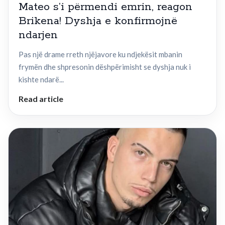
Mateo s’i përmendi emrin, reagon
Brikena! Dyshja e konfirmojnë
ndarjen
Pas një drame rreth njëjavore ku ndjekësit mbanin
frymën dhe shpresonin dëshpërimisht se dyshja nuk i
kishte ndarë...
Read article