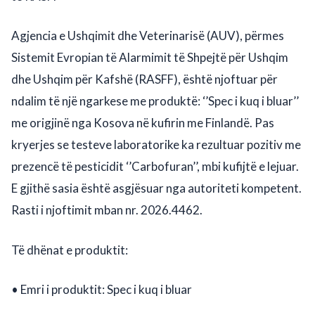
Agjencia e Ushqimit dhe Veterinarisë (AUV), përmes
Sistemit Evropian të Alarmimit të Shpejtë për Ushqim
dhe Ushqim për Kafshë (RASFF), është njoftuar për
ndalim të një ngarkese me produktë: ‘’Spec i kuq i bluar’’
me origjinë nga Kosova në kufirin me Finlandë. Pas
kryerjes se testeve laboratorike ka rezultuar pozitiv me
prezencë të pesticidit ‘’Carbofuran’’, mbi kufijtë e lejuar.
E gjithë sasia është asgjësuar nga autoriteti kompetent.
Rasti i njoftimit mban nr. 2026.4462.
Të dhënat e produktit:
• Emri i produktit: Spec i kuq i bluar