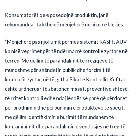
Konsumatorët qe e posedojnë produktin, janë
rekomanduar ta kthejnë menjëherë ne piken e blerjes.
“Menjëherë pas njoftimit përmes sistemit RASFF, AUV
ka nisë veprimet për të ndërmarrë kontrolle zyrtare në
terren. Me qëllim të parandalimit të rreziqeve të
mundshme për shëndetin publik dhe forcimit të
kontrollit zyrtar, në të gjitha Pikat e Kontrollit Kufitar
është urdhëruar të zbatohen masat, preventive shtesë,
të rritet kontrolli edhe ndaj lëndës së parë që përdoret
për prodhimin dhe përpunimin e produkteve të specit,
me qëllim identifikimin e burimit të mundshëm të
kontaminimit dhe parandalimin e vendosjes në treg të
produkteve me përmbajtje të lartë të mykotoksinave