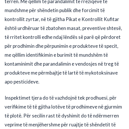
terren. Me qëllim të parandalimit të rreziqeve të
mundshme për shëndetin publik dhe forcimit të
kontrollit zyrtar, në të gjitha Pikat e Kontrollit Kufitar
është urdhëruar të zbatohen masat, preventive shtesë,
të rritet kontrolli edhe ndaj lëndës së parë që përdoret
për prodhimin dhe përpunimin e produkteve të specit,
me qëllim identifikimin e burimit të mundshëm të
kontaminimit dhe parandalimin e vendosjes në treg të
produkteve me përmbajtje të lartë të mykotoksinave
apo pesticideve.
Inspektimet tjera do të vazhdojnë tek prodhuesi, për
verifikime të të gjitha lotëve të prodhimeve në gjurmim
të plotë. Për secilin rast të dyshimit do të ndërmerren
veprime të menjëhershme për ruajtje të shëndetit të