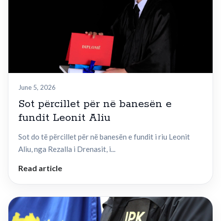
June 5, 2026
Sot përcillet për në banesën e
fundit Leonit Aliu
Sot do të përcillet për në banesën e fundit i riu Leonit
Aliu, nga Rezalla i Drenasit, i...
Read article