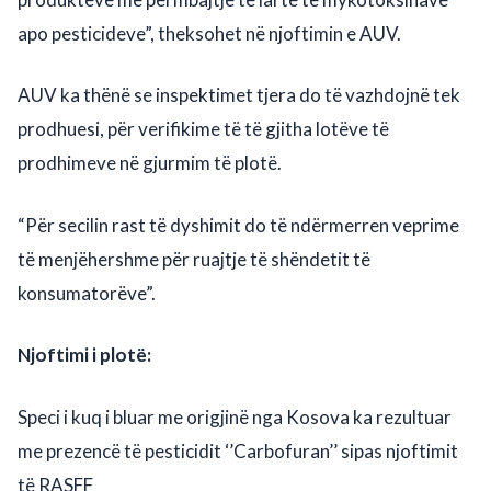
apo pesticideve”, theksohet në njoftimin e AUV.
AUV ka thënë se inspektimet tjera do të vazhdojnë tek
prodhuesi, për verifikime të të gjitha lotëve të
prodhimeve në gjurmim të plotë.
“Për secilin rast të dyshimit do të ndërmerren veprime
të menjëhershme për ruajtje të shëndetit të
konsumatorëve”.
Njoftimi i plotë:
Speci i kuq i bluar me origjinë nga Kosova ka rezultuar
me prezencë të pesticidit ‘’Carbofuran’’ sipas njoftimit
të RASFF