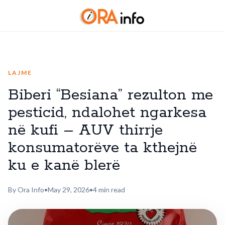
LAJME
Biberi “Besiana” rezulton me
pesticid, ndalohet ngarkesa
në kufi – AUV thirrje
konsumatorëve ta kthejnë
ku e kanë blerë
By Ora Info
•
May 29, 2026
•
4 min read