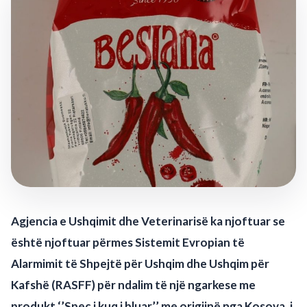
Agjencia e Ushqimit dhe Veterinarisë ka njoftuar se
është njoftuar përmes Sistemit Evropian të
Alarmimit të Shpejtë për Ushqim dhe Ushqim për
Kafshë (RASFF) për ndalim të një ngarkese me
produkt ‘’Spec i kuq i bluar’’ me origjinë nga Kosova, i