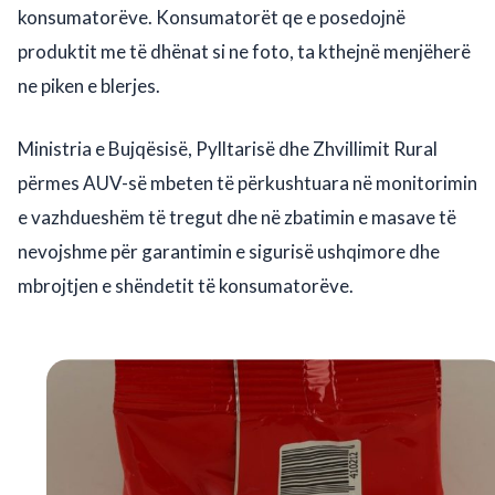
konsumatorëve. Konsumatorët qe e posedojnë
produktit me të dhënat si ne foto, ta kthejnë menjëherë
ne piken e blerjes.
Ministria e Bujqësisë, Pylltarisë dhe Zhvillimit Rural
përmes AUV-së mbeten të përkushtuara në monitorimin
e vazhdueshëm të tregut dhe në zbatimin e masave të
nevojshme për garantimin e sigurisë ushqimore dhe
mbrojtjen e shëndetit të konsumatorëve.