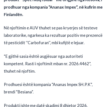
prodhuar nga kompania “Ananax Impex”, në kufirin me
Finlandën.
Në njoftimin e AUV thuhet se pas kryerjes së testeve
laboratorike, ngarkesa ka rezultuar pozitiv me prezencë
të pesticidit ‘’Carbofuran’’, mbi kufijtë e lejuar.
“E gjithë sasia është asgjësuar nga autoriteti
kompetent. Rasti i njoftimit mban nr. 2026.4462”,
thuhet në njoftim.
Prodhuesi është kompania “Ananas Impex SH.P.K”,
brendi “Besiana”.
Produkti ishte me datë skadimi 8 dhjetor 2026.