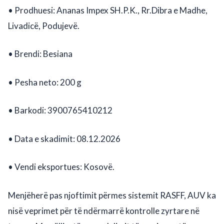
• Prodhuesi: Ananas Impex SH.P.K., Rr.Dibra e Madhe,
Livadicë, Podujevë.
• Brendi: Besiana
• Pesha neto: 200 g
• Barkodi: 3900765410212
• Data e skadimit: 08.12.2026
• Vendi eksportues: Kosovë.
Menjëherë pas njoftimit përmes sistemit RASFF, AUV ka
nisë veprimet për të ndërmarrë kontrolle zyrtare në