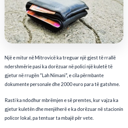
Një e mitur në Mitrovicë ka treguar një gjest të rrallë
ndershmërie pasi ka dorëzuar në polici një kuletë të
gjetur në rrugën “Lah Nimani”, e cila përmbante
dokumente personale dhe 2000 euro para të gatshme.
Rasti ka ndodhur mbrëmjen e së premtes, kur vajza ka
gjetur kuletën dhe menjëherë e ka dorëzuar në stacionin
policor lokal, pa tentuar ta mbajë për vete.