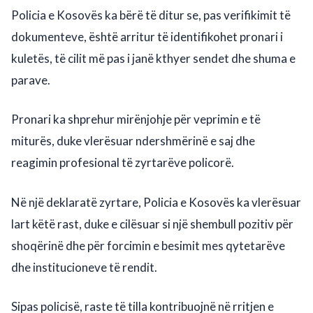
Policia e Kosovës ka bërë të ditur se, pas verifikimit të
dokumenteve, është arritur të identifikohet pronari i
kuletës, të cilit më pas i janë kthyer sendet dhe shuma e
parave.
Pronari ka shprehur mirënjohje për veprimin e të
miturës, duke vlerësuar ndershmërinë e saj dhe
reagimin profesional të zyrtarëve policorë.
Në një deklaratë zyrtare, Policia e Kosovës ka vlerësuar
lart këtë rast, duke e cilësuar si një shembull pozitiv për
shoqërinë dhe për forcimin e besimit mes qytetarëve
dhe institucioneve të rendit.
Sipas policisë, raste të tilla kontribuojnë në rritjen e