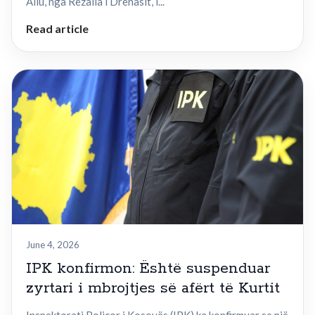
Aliu, nga Rezalla i Drenasit, i...
Read article
June 4, 2026
IPK konfirmon: Është suspenduar
zyrtari i mbrojtjes së afërt të Kurtit