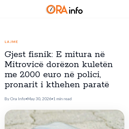
LAJME
Gjest fisnik: E mitura në
Mitrovicë dorëzon kuletën
me 2000 euro në polici,
pronarit i kthehen paratë
By Ora Info
•
May 30, 2026
•
1 min read