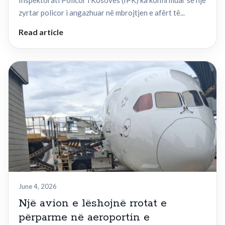
Inspektorati Policor i Kosovës (IPK) ka konfirmuar se një
zyrtar policor i angazhuar në mbrojtjen e afërt të...
Read article
June 4, 2026
Një avion e lëshojnë rrotat e
përparme në aeroportin e