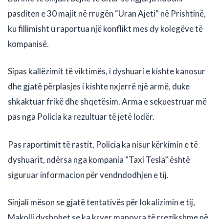
pasditen e 30 majit në rrugën “Uran Ajeti” në Prishtinë,
ku fillimisht u raportua një konflikt mes dy kolegëve të
kompanisë.
Sipas kallëzimit të viktimës, i dyshuari e kishte kanosur
dhe gjatë përplasjes i kishte nxjerrë një armë, duke
shkaktuar frikë dhe shqetësim. Arma e sekuestruar më
pas nga Policia ka rezultuar të jetë lodër.
Pas raportimit të rastit, Policia ka nisur kërkimin e të
dyshuarit, ndërsa nga kompania “Taxi Tesla” është
siguruar informacion për vendndodhjen e tij.
Sinjali mëson se gjatë tentativës për lokalizimin e tij,
Makolli dyshohet se ka kryer manovra të rrezikshme në