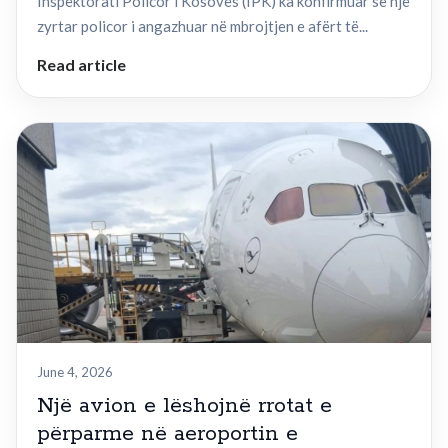
Inspektorati Policor i Kosovës (IPK) ka konfirmuar se një
zyrtar policor i angazhuar në mbrojtjen e afërt të...
Read article
June 4, 2026
Një avion e lëshojnë rrotat e
përparme në aeroportin e