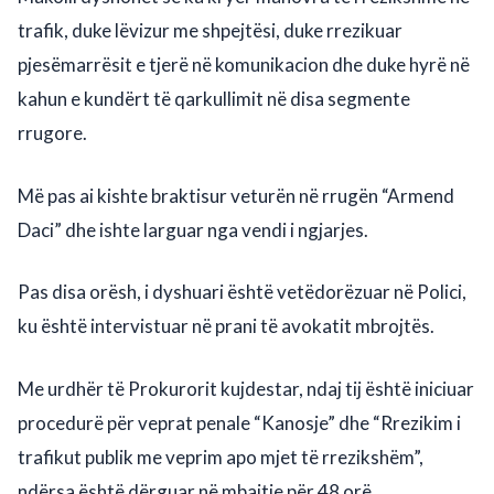
trafik, duke lëvizur me shpejtësi, duke rrezikuar
pjesëmarrësit e tjerë në komunikacion dhe duke hyrë në
kahun e kundërt të qarkullimit në disa segmente
rrugore.
Më pas ai kishte braktisur veturën në rrugën “Armend
Daci” dhe ishte larguar nga vendi i ngjarjes.
Pas disa orësh, i dyshuari është vetëdorëzuar në Polici,
ku është intervistuar në prani të avokatit mbrojtës.
Me urdhër të Prokurorit kujdestar, ndaj tij është iniciuar
procedurë për veprat penale “Kanosje” dhe “Rrezikim i
trafikut publik me veprim apo mjet të rrezikshëm”,
ndërsa është dërguar në mbajtje për 48 orë.