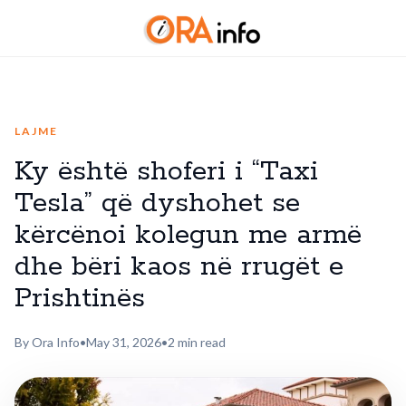
LAJME
Ky është shoferi i “Taxi
Tesla” që dyshohet se
kërcënoi kolegun me armë
dhe bëri kaos në rrugët e
Prishtinës
By Ora Info
•
May 31, 2026
•
2 min read