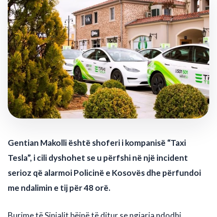
Gentian Makolli është shoferi i kompanisë “Taxi
Tesla”, i cili dyshohet se u përfshi në një incident
serioz që alarmoi Policinë e Kosovës dhe përfundoi
me ndalimin e tij për 48 orë.
Burime të Sinjalit bëjnë të ditur se ngjarja ndodhi