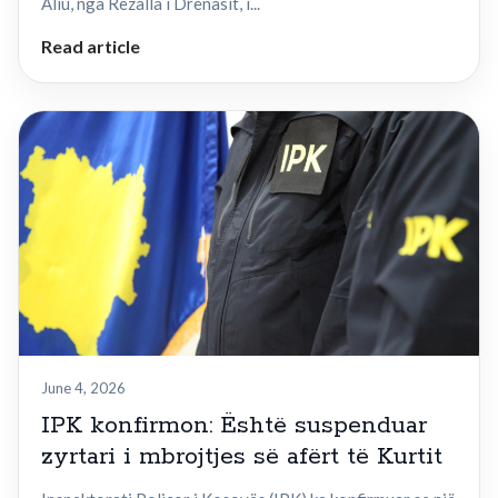
Aliu, nga Rezalla i Drenasit, i...
Read article
June 4, 2026
IPK konfirmon: Është suspenduar
zyrtari i mbrojtjes së afërt të Kurtit