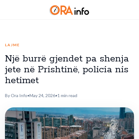
LAJME
Një burrë gjendet pa shenja
jete në Prishtinë, policia nis
hetimet
By Ora Info
•
May 24, 2026
•
1 min read