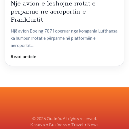
Një avion e lëshojnë rrotat e
përparme në aeroportin e
Frankfurtit
Një avion Boeing 787 i operuar nga kompania Lufthansa
ka humbur rrotat e përparme në platformën e
aeroportit...
Read article
© 2026 OraInfo. All rights reserved.
Kosovo • Business • Travel • News