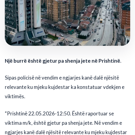
Një burrë është gjetur pa shenja jete në Prishtinë
.
Sipas policisë në vendim e ngjarjes kanë dalë njësitë
relevante ku mjeku kujdestar ka konstatuar vdekjen e
viktimës.
“Prishtinë 22.05.2026-12:50. Është raportuar se
viktima m/k, është gjetur pa shenja jete. Në vendim e
ngjarjes kanë dalë njësitë relevante ku mjeku kujdestar