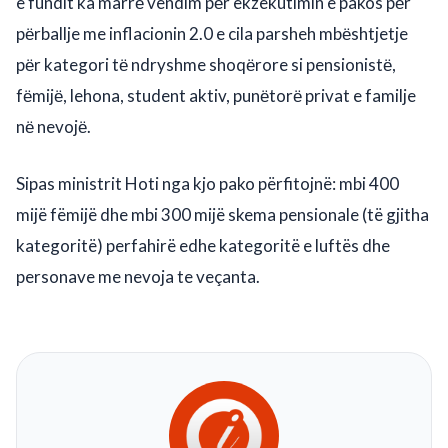
e fundit ka marrё vendim pёr ekzekutimin e pakos pёr
pёrballje me inflacionin 2.0 e cila parsheh mbёshtjetje
pёr kategori tё ndryshme shoqёrore si pensionistё,
fёmijё, lehona, student aktiv, punёtorё privat e familje
nё nevojё.
Sipas ministrit Hoti nga kjo pako përfitojnë: mbi 400
mijë fëmijë dhe mbi 300 mijë skema pensionale (të gjitha
kategoritë) perfahirë edhe kategoritë e luftës dhe
personave me nevoja te veçanta.