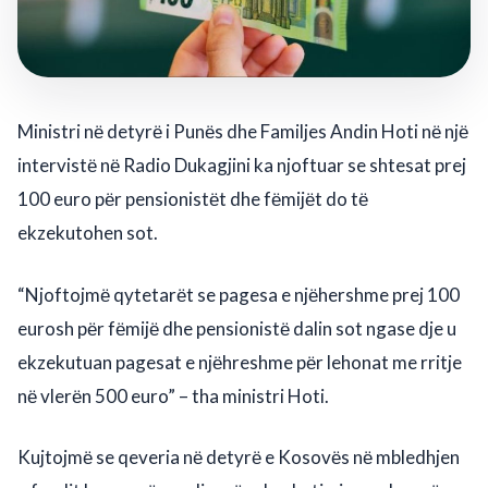
Ministri nё detyrё i Punёs dhe Familjes Andin Hoti nё njё
intervistё nё Radio Dukagjini ka njoftuar se shtesat prej
100 euro pёr pensionistёt dhe fёmijёt do tё
ekzekutohen sot.
“Njoftojmё qytetarёt se pagesa e njёhershme prej 100
eurosh pёr fёmijё dhe pensionistё dalin sot ngase dje u
ekzekutuan pagesat e njёhreshme pёr lehonat me rritje
nё vlerёn 500 euro” – tha ministri Hoti.
Kujtojmё se qeveria nё detyrё e Kosovёs nё mbledhjen